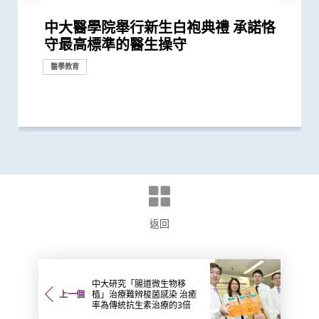
中大醫學院舉行新生白袍典禮 承諾恪
中大醫科生向最年輕「無言老師」致敬
中大醫科生勇奪英國文化協會「科學一
中大醫學院首辦白袍典禮 逾200醫科新
中大宣佈委任趙偉仁教授為醫學院院長
醫務衞生局到訪中大醫學院 參觀先進
中大醫學院慶祝40周年院慶 成員捐出
中大舉行「洪克協痛症研究所」及「洪
中大醫學院與香港科技園公司合作舉辦
中大醫學院慶祝成立40周年 「傳」承
中大醫學院公布2019/20年度醫學士課
中大醫科收7科40分 延攬更多更全面
中大醫學院公布2018/19年度醫學士課
中大醫學院公布2017/18年度醫學士課
中大醫學院35周年院慶晚宴 雲集千多
香港中文大學「呂志和卓越青年學者獎
香港中文大學醫學院回應有關醫學士課
香港中文大學醫學院回應有關醫學士課
國家衞生和計劃生育委員會副主任王國
中大醫科生研究發現本港高血壓人士藥
中大成立生命倫理學中心 推動香港各
中大生命倫理學中心開幕研討會 探討
首位香港科學家晉身Eppendorf and
中大中醫學院首辦白袍慶典 新生立志
中大醫學院 首辦生命倫理工作坊 重點
中大成立生命倫理中心 開創生物醫
中大醫學院舉辦首次「無言老師」撒灰
中大舉辦首屆蔡永業紀念講座 向創立
中大取錄22名學生修讀亞洲首個「環球
香港中文大學－威爾斯親王醫院心血管
中大舉行呂志和臨床醫學大樓命名典禮
守最高標準的醫生操守
叮」比賽香港區冠軍 將赴英出戰國際
生宣誓恪守專業
醫學教研設施 與教職員及學生會面交
藝術珍藏及作品拍賣 善款用於醫學教
克協痛症專科門診」命名典禮 開發預
「醫療創新及科技峰會」 展示香港轉
醫術醫德 創「新」醫學科研 「全心」
程收生成績
的未來醫生 2019學年推「學生自主課
程收生成績
程收生成績
位各界友好 承先啟後回饋社會
勵計劃」正式成立 逾千萬港元獎學金
程的關注
程的關注
強局長任中大醫學院榮譽教授 進一步
物依從性未如理想 僅五成患者血壓受
界 探索生物科技革命核心議題
香港與長壽與生物科技革命的雙面刃
Science神經生物學獎三甲 中大優秀醫
以仁德為本
培訓師資
學、臨床試驗、社會道德互融新紀元
儀式向遺體捐贈者的無私精神致敬
醫學院巨匠致敬 專業精神薪火相傳
醫學領袖培訓計劃」
混合手術室正式開幕 多功能設施有助
醫學教育
里程碑
里程碑
總決賽
流
研
防和治療疼痛新療法 喚起大眾對疼痛...
化研究成果
關顧病患
程」 更具彈性豐富學醫經歷
助優秀醫學生海外深造
推動兩地中西醫結合醫學發展
控
科生致力拆解腦神經網絡之謎
提升手術成效
醫學教育
醫學教育
收生
收生
收生
里程碑
回應
回應
里程碑
研討會
教育
教育
里程碑
醫學教育
里程碑
收生
獎項及榮譽
醫學教育
里程碑
捐款
里程碑
里程碑
收生
捐款
里程碑
研究
獎項及榮譽
臨床服務
返回
中大研究「腸道微生物移
上一個
植」治療難辨梭菌感染 治癒
率為傳統抗生素治療的3倍