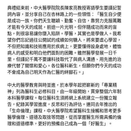
典禮結束前，中大醫學院院長陳家亮教授寄語學生要謹記誓
詞內容，並分享自己在杏林路上的一些領悟：「醫生自少便
是成功一族。你們天生聰穎、勤奮、自信，靠努力克服萬難
才能有今天的成就，前途一片光明。但伴隨成功而來的盲
點，則很容易讓你墮入陷阱。學醫，其實也是學做人。我希
望你們忘記過往公開試的成績如何驕人，將來要虛心學習，
不但把知識和技術應用於疾病上，更要懂得設身處地，體恤
病人的感受和明白他們面對的困難。雖然醫學發展一日千
里，但謹記千萬不要讓科技取代了與病人溝通、用先進的治
療代替了關懷和愛心。各位醫科新生，但願你們今天的成功
不會成為自己明天作為仁醫的絆腳石。」
中大的醫學教育與時並進，於本學年起把嶄新的「專業精
神」列為醫科生必修科目，由一年級開始，貫穿整個六年制
本科醫學課程。每位醫科生須將網上系統建立一份獨立報
告，紀錄其學習進度，反思和行為評估。連同去年推出的
「生命倫理」課程，中大醫學院希望醫科生接觸和思考更多
醫學倫理、道德及取捨等問題，從而掌握醫生所需具備的倫
理和道德標準，更好的預備自己成為一個「好醫生」。