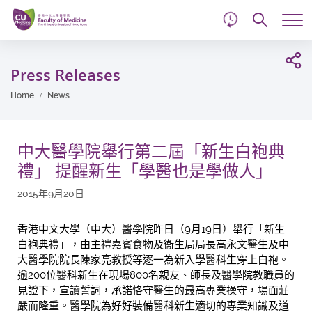
d
Skip
Searc
to
Tog
main
me
Start
content
main
Press Releases
content
Home
News
中大醫學院舉行第二屆「新生白袍典
禮」 提醒新生「學醫也是學做人」
2015年9月20日
香港中文大學（中大）醫學院昨日（9月19日）舉行「新生
白袍典禮」，由主禮嘉賓食物及衞生局局長高永文醫生及中
大醫學院院長陳家亮教授等逐一為新入學醫科生穿上白袍。
逾200位醫科新生在現場800名親友、師長及醫學院教職員的
見證下，宣讀誓詞，承諾恪守醫生的最高專業操守，場面莊
嚴而隆重。醫學院為好好裝備醫科新生適切的專業知識及道