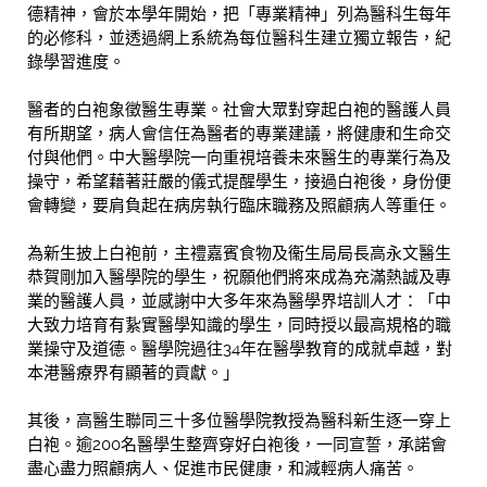
德精神，會於本學年開始，把「專業精神」列為醫科生每年
的必修科，並透過網上系統為每位醫科生建立獨立報告，紀
錄學習進度。
醫者的白袍象徵醫生專業。社會大眾對穿起白袍的醫護人員
有所期望，病人會信任為醫者的專業建議，將健康和生命交
付與他們。中大醫學院一向重視培養未來醫生的專業行為及
操守，希望藉著莊嚴的儀式提醒學生，接過白袍後，身份便
會轉變，要肩負起在病房執行臨床職務及照顧病人等重任。
為新生披上白袍前，主禮嘉賓食物及衞生局局長高永文醫生
恭賀剛加入醫學院的學生，祝願他們將來成為充滿熱誠及專
業的醫護人員，並感謝中大多年來為醫學界培訓人才：「中
大致力培育有紥實醫學知識的學生，同時授以最高規格的職
業操守及道德。醫學院過往34年在醫學教育的成就卓越，對
本港醫療界有顯著的貢獻。」
其後，高醫生聯同三十多位醫學院教授為醫科新生逐一穿上
白袍。逾200名醫學生整齊穿好白袍後，一同宣誓，承諾會
盡心盡力照顧病人、促進市民健康，和減輕病人痛苦。