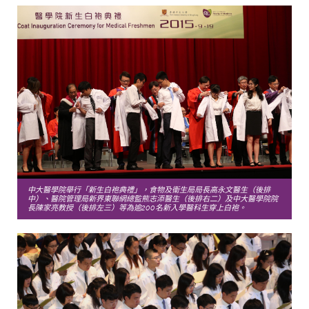
中大醫學院舉行「新生白袍典禮」，食物及衞生局局長高永文醫生（後排
中）、醫院管理局新界東聯網總監熊志添醫生（後排右二）及中大醫學院院
長陳家亮教授（後排左三）等為逾200名新入學醫科生穿上白袍。