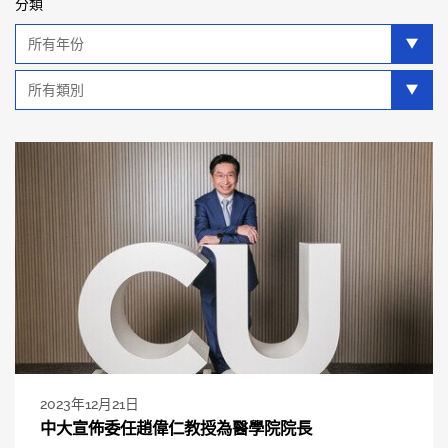
分類
年
分
類
類
別
分
類
2023年12月21日
中大宣佈委任趙偉仁教授為醫學院院長