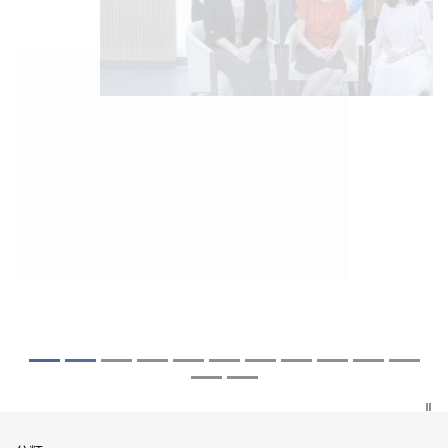
2026年8月5日
2026年7月27日
2026年7月10日
2026年7月10日
2026年7月7日
2026年6月29日
2026年6月22日
2026年6月17日
2026年6月10日
2026年6月5日
2026年6月2日
2026年5月19日
2026年5月14日
中大「環球醫學」連續13年全港收生之冠
中大研發「AI-OCT」系統助測糖尿黃斑水
中大黃秀娟教授獲頒中國工程界最高榮譽
中大新設「香港中文大學鳳凰獎學金」嘉
中大全新一站式PGT-Plus方案 精準辨識
中大發現青光眼治療新靶點 小鼠實驗證實
中大成功拆解肝癌免疫治療耐藥性機制 揭
中大與多名全球專家共同牽頭跨國肺癌研
中大教授陳重娥獲頒「清野裕傑出領袖
中大匯聚逾200位區域專家 探討私人醫療
中大張源津醫生成首位亞洲研究員 榮獲國
中大取得「從實驗室到臨床應用」研究突
中大成立嶄新 ITECH醫療科技評估平台 推
囊括12名文憑試滿分考生 佔學醫狀元六成
腫 假陽性轉介個案銳減六成 縮短患者輪
「光華工程科技獎」 成為今屆醫藥衞生領
許公開試狀元 鼓勵學醫狀元走出課堂放眼
傳統檢測中複雜基因異常「盲點」 降低人
可恢復七成視力 有助開創嶄新神經保護療
一種免疫細胞具「除廢餵食」新功能助癌
究 逾半晚期ALK陽性肺癌病人七年無惡化
獎」 成為本港首名學者榮膺亞洲糖尿病教
保險如何推動全民健康覆蓋
際泌尿科權威獎項John K. Lattimer 講座
破 初步證實GLP-1藥物可改善嚴重中風康
動健康經濟分析及價值醫療
中大醫科續為尖子首選 文憑試考生佔學額
候診症時間
域唯一香港學者
世界 裝備21世紀妙手仁醫
工受孕流產及異常妊娠風險
法
細胞耐藥性
因特定基因異常而引起的肺癌有望變成
研最高榮譽
獎
復情況
七成
「慢性病」 患者可與病共存
探索更多
探索更多
探索更多
探索更多
探索更多
探索更多
探索更多
探索更多
探索更多
探索更多
探索更多
探索更多
探索更多