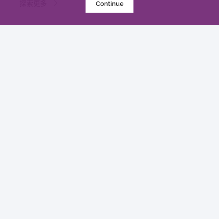
探索更多
Continue
2018年8月6日
中大醫學院公布2018/19年度醫學士課程收生成績
收生
探索更多