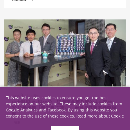
2019年5月16日
This website uses cookies to ensure you get the best
中大醫科收7科40分 延攬更多更全面的未來醫生
experience on our website. These may include cookies from
2019學年推「學生自主課程」 更具彈性豐富學醫經
Google Analytics and Facebook. By using this website you
歷
consent to the use of these cookies.
Read more about Cookie
收生