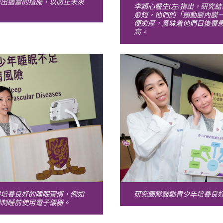
作出適當的措施，以防止未來
李穎心醫生(左)指出，研究
愈短，他們的「頸動脈內膜－中
便愈厚，意味着他們日後罹
高。
需培養良好的睡眠習慣，例如
研究團隊鼓勵青少年培養良
限制睡前使用電子儀器。