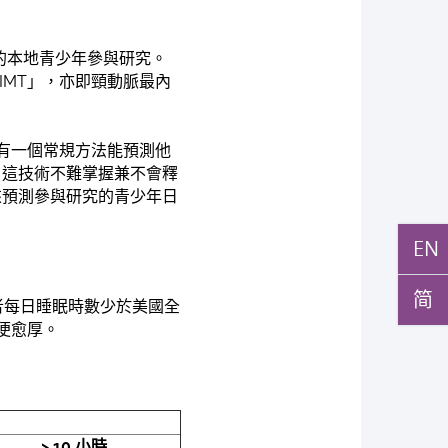
錄的本地青少年參與研究。
IMT」，亦即頸動脈最內
有一個常規方法能預測他
，這技術不難掌握兼不會釋
來預測參與研究的青少年日
EN
简
者每日睡眠時數少於美國全
便愈厚。
> 10
小時