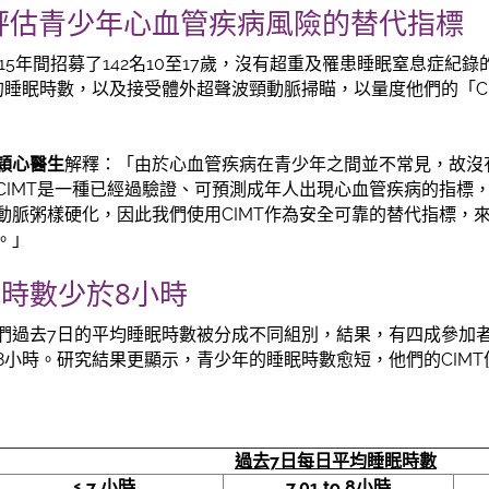
為評估青少年心血管疾病風險的替代指標
2015年間招募了142名10至17歲，沒有超重及罹患睡眠窒息症紀
的睡眠時數，以及接受體外超聲波頸動脈掃瞄，以量度他們的「C
穎心
醫生
解釋：「由於心血管疾病在青少年之間並不常見，故沒
CIMT是一種已經過驗證、可預測成年人出現心血管疾病的指標
動脈粥樣硬化，因此我們使用CIMT作為安全可靠的替代指標，
。」
時數少於8小時
們過去7日的平均睡眠時數被分成不同組別，結果，有四成參加
8小時。研究結果更顯示，青少年的睡眠時數愈短，他們的CIMT
：
過去
7
日每日平均睡眠時數
≤ 7
小時
7.01 to 8
小時