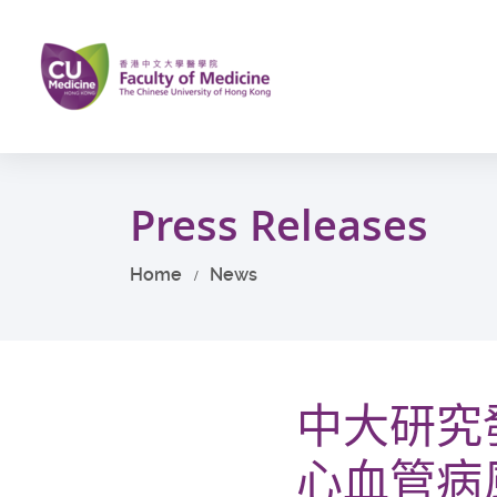
Skip
to
main
content
Start
main
Press Releases
content
Home
News
中大研究
心血管病