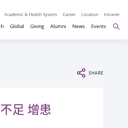
Academic & Health System
Career
Location
Intranet
Se
ch
Global
Giving
Alumni
News
Events
SHARE
不足 增患