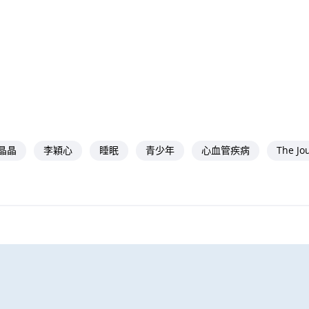
晶晶
李穎心
睡眠
青少年
心血管疾病
The Jou