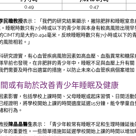
0.49
0.47
李民瞻教授
表示：「我們的研究結果顯示，撇除肥胖和睡眠窒息
關連。睡眠時數只有7小時或以下的青少年與本身有較高風險出現
CIMT均是大約0.494毫米，反映睡眠時數只有7小時或以下
的風險相若。」
科研究證實，有心血管疾病風險因素如高血壓、血脂異常和糖尿病
隊早前也發現，在非肥胖的青少年中，睡眠不足與血壓上升有關
我們需要及時作出適當的措施，以防止未來心血管疾病個案增加
時間或有助於改善青少年睡眠及健康
因素影響，包括學校上課時間、父母睡眠或起床習慣、日間活動
已經證明，將學校開始上課的時間適度延遲15分鐘，能令學童自
緒和行為。
教授
陳晶晶醫生
表示：「青少年較常有睡眠不足和生理時鐘延後
少年的重要性。一些簡單措施如延遲學校開始上課的時間以增加