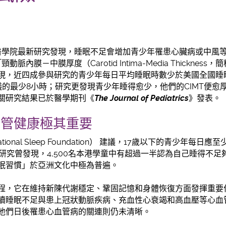
 醫學院最新研究發現，睡眠不足會增加青少年罹患心臟病或中風
脈內膜－中膜厚度（Carotid Intima-Media Thicknes
，近四成參與研究的青少年每日平均睡眠時數少於美國全國睡眠基金會
ion） 建議的最少8小時；研究更發現青少年睡得愈少，他們的CIMT
關研究結果已於醫學期刊《
The Journal of Pediatrics
》發表。
血管健康極其重要
ional Sleep Foundation） 建議，17歲以下的青少年每
項研究曾發現，4,500名本港學童中有超過一半認為自己睡得不
眠習慣」於亞洲文化中極為普遍。
程，它在維持新陳代謝穩定、鞏固記憶和身體恢復方面發揮重要
續睡眠不足與患上冠狀動脈疾病、充血性心衰竭和高血壓等心血
他們日後罹患心血管病的關連則仍未清晰。