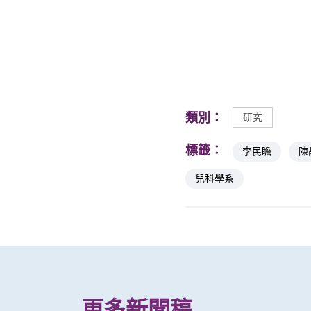
類別：
研究
標籤：
李民瞻
陳
兒科學系
更多新聞稿