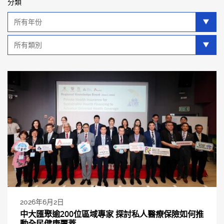
分類
年
分
類
類
別
分
類
2026年6月2日
中大匯聚逾200位區域專家 探討私人醫療保險如何推
動全民健康覆蓋