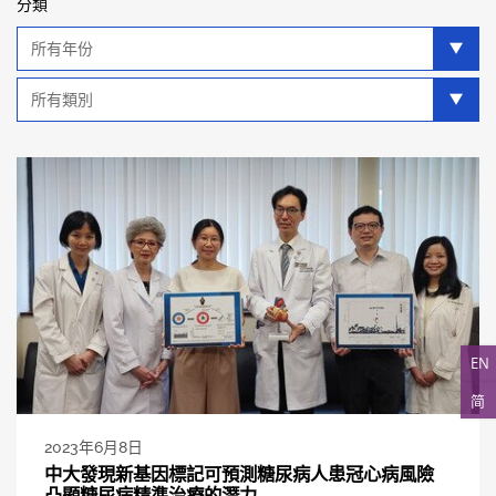
分類
年
分
類
類
別
分
類
EN
简
2023年6月8日
中大發現新基因標記可預測糖尿病人患冠心病風險
凸顯糖尿病精準治療的潛力