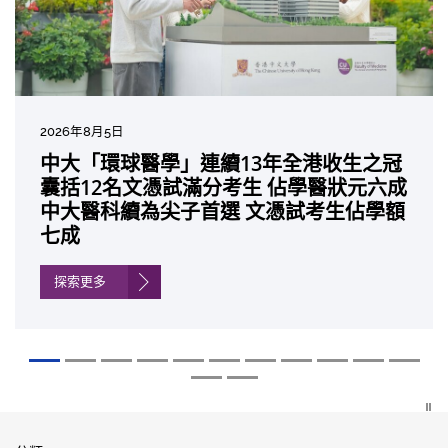
2026年8月5日
2026年7月10日
2026年7月10日
2026年7月7日
2026年6月29日
2026年6月22日
2026年6月17日
2026年6月10日
2026年6月5日
2026年6月2日
2026年5月19日
2026年5月14日
中大「環球醫學」連續13年全港收生之冠
中大研發「AI-OCT」系統助測糖尿黃斑水
中大黃秀娟教授獲頒中國工程界最高榮譽
中大新設「香港中文大學鳳凰獎學金」嘉
中大全新一站式PGT-Plus方案 精準辨識
中大發現青光眼治療新靶點 小鼠實驗證實
中大成功拆解肝癌免疫治療耐藥性機制 揭
中大與多名全球專家共同牽頭跨國肺癌研
中大教授陳重娥獲頒「清野裕傑出領袖
中大匯聚逾200位區域專家 探討私人醫療
中大張源津醫生成首位亞洲研究員 榮獲國
中大取得「從實驗室到臨床應用」研究突
囊括12名文憑試滿分考生 佔學醫狀元六成
腫 假陽性轉介個案銳減六成 縮短患者輪
「光華工程科技獎」 成為今屆醫藥衞生領
許公開試狀元 鼓勵學醫狀元走出課堂放眼
傳統檢測中複雜基因異常「盲點」 降低人
可恢復七成視力 有助開創嶄新神經保護療
一種免疫細胞具「除廢餵食」新功能助癌
究 逾半晚期ALK陽性肺癌病人七年無惡化
獎」 成為本港首名學者榮膺亞洲糖尿病教
保險如何推動全民健康覆蓋
際泌尿科權威獎項John K. Lattimer 講座
破 初步證實GLP-1藥物可改善嚴重中風康
中大醫科續為尖子首選 文憑試考生佔學額
候診症時間
域唯一香港學者
世界 裝備21世紀妙手仁醫
工受孕流產及異常妊娠風險
法
細胞耐藥性
因特定基因異常而引起的肺癌有望變成
研最高榮譽
獎
復情況
七成
「慢性病」 患者可與病共存
探索更多
探索更多
探索更多
探索更多
探索更多
探索更多
探索更多
探索更多
探索更多
探索更多
探索更多
探索更多