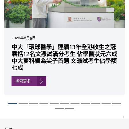
2026年8月5日
2026年7月10日
2026年7月10日
2026年7月7日
2026年6月29日
2026年6月22日
2026年6月17日
2026年6月10日
2026年6月5日
2026年6月2日
2026年5月19日
2026年5月14日
中大「環球醫學」連續13年全港收生之冠
中大研發「AI-OCT」系統助測糖尿黃斑水
中大黃秀娟教授獲頒中國工程界最高榮譽
中大新設「香港中文大學鳳凰獎學金」嘉
中大全新一站式PGT-Plus方案 精準辨識
中大發現青光眼治療新靶點 小鼠實驗證實
中大成功拆解肝癌免疫治療耐藥性機制 揭
中大與多名全球專家共同牽頭跨國肺癌研
中大教授陳重娥獲頒「清野裕傑出領袖
中大匯聚逾200位區域專家 探討私人醫療
中大張源津醫生成首位亞洲研究員 榮獲國
中大取得「從實驗室到臨床應用」研究突
囊括12名文憑試滿分考生 佔學醫狀元六成
腫 假陽性轉介個案銳減六成 縮短患者輪
「光華工程科技獎」 成為今屆醫藥衞生領
許公開試狀元 鼓勵學醫狀元走出課堂放眼
傳統檢測中複雜基因異常「盲點」 降低人
可恢復七成視力 有助開創嶄新神經保護療
一種免疫細胞具「除廢餵食」新功能助癌
究 逾半晚期ALK陽性肺癌病人七年無惡化
獎」 成為本港首名學者榮膺亞洲糖尿病教
保險如何推動全民健康覆蓋
際泌尿科權威獎項John K. Lattimer 講座
破 初步證實GLP-1藥物可改善嚴重中風康
中大醫科續為尖子首選 文憑試考生佔學額
候診症時間
域唯一香港學者
世界 裝備21世紀妙手仁醫
工受孕流產及異常妊娠風險
法
細胞耐藥性
因特定基因異常而引起的肺癌有望變成
研最高榮譽
獎
復情況
七成
「慢性病」 患者可與病共存
探索更多
探索更多
探索更多
探索更多
探索更多
探索更多
探索更多
探索更多
探索更多
探索更多
探索更多
探索更多