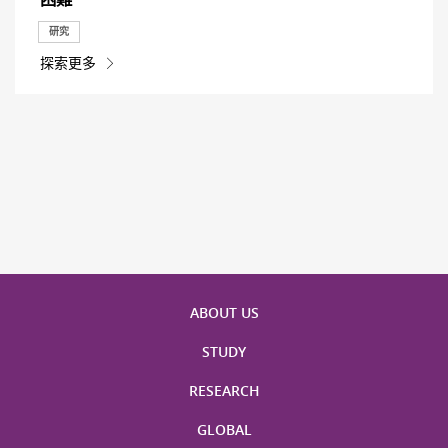
研究
探索更多
ABOUT US
STUDY
RESEARCH
GLOBAL