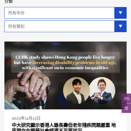
分類
年
分
類
類
別
分
類
EN
简
2023年11月13日
中大研究顯示香港人雖長壽但老年殘疾問題嚴重 地
區間存在顯著社會經濟不平等狀況