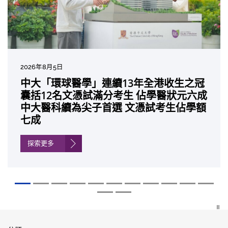
2026年8月5日
2026年7月10日
2026年7月10日
2026年7月7日
2026年6月29日
2026年6月22日
2026年6月17日
2026年6月10日
2026年6月5日
2026年6月2日
2026年5月19日
2026年5月14日
中大「環球醫學」連續13年全港收生之冠
中大研發「AI-OCT」系統助測糖尿黃斑水
中大黃秀娟教授獲頒中國工程界最高榮譽
中大新設「香港中文大學鳳凰獎學金」嘉
中大全新一站式PGT-Plus方案 精準辨識
中大發現青光眼治療新靶點 小鼠實驗證實
中大成功拆解肝癌免疫治療耐藥性機制 揭
中大與多名全球專家共同牽頭跨國肺癌研
中大教授陳重娥獲頒「清野裕傑出領袖
中大匯聚逾200位區域專家 探討私人醫療
中大張源津醫生成首位亞洲研究員 榮獲國
中大取得「從實驗室到臨床應用」研究突
囊括12名文憑試滿分考生 佔學醫狀元六成
腫 假陽性轉介個案銳減六成 縮短患者輪
「光華工程科技獎」 成為今屆醫藥衞生領
許公開試狀元 鼓勵學醫狀元走出課堂放眼
傳統檢測中複雜基因異常「盲點」 降低人
可恢復七成視力 有助開創嶄新神經保護療
一種免疫細胞具「除廢餵食」新功能助癌
究 逾半晚期ALK陽性肺癌病人七年無惡化
獎」 成為本港首名學者榮膺亞洲糖尿病教
保險如何推動全民健康覆蓋
際泌尿科權威獎項John K. Lattimer 講座
破 初步證實GLP-1藥物可改善嚴重中風康
中大醫科續為尖子首選 文憑試考生佔學額
候診症時間
域唯一香港學者
世界 裝備21世紀妙手仁醫
工受孕流產及異常妊娠風險
法
細胞耐藥性
因特定基因異常而引起的肺癌有望變成
研最高榮譽
獎
復情況
七成
「慢性病」 患者可與病共存
探索更多
探索更多
探索更多
探索更多
探索更多
探索更多
探索更多
探索更多
探索更多
探索更多
探索更多
探索更多