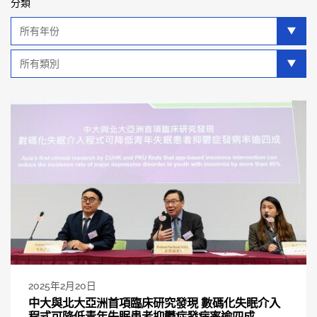
分類
年
分
類
類
別
分
類
2025年2月20日
中大與北大亞洲首項臨床研究發現 數碼化失眠介入
程式可降低青年失眠患者抑鬱症發病率逾四成