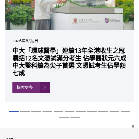
2026年7月27日
2026年8月5日
2026年7月10日
2026年7月10日
2026年7月7日
2026年6月29日
2026年6月22日
2026年6月17日
2026年6月10日
2026年6月5日
2026年6月2日
2026年5月19日
2026年5月14日
中大「環球醫學」連續13年全港收生之冠
中大研發「AI-OCT」系統助測糖尿黃斑水
中大黃秀娟教授獲頒中國工程界最高榮譽
中大新設「香港中文大學鳳凰獎學金」嘉
中大全新一站式PGT-Plus方案 精準辨識
中大發現青光眼治療新靶點 小鼠實驗證實
中大成功拆解肝癌免疫治療耐藥性機制 揭
中大與多名全球專家共同牽頭跨國肺癌研
中大教授陳重娥獲頒「清野裕傑出領袖
中大匯聚逾200位區域專家 探討私人醫療
中大張源津醫生成首位亞洲研究員 榮獲國
中大取得「從實驗室到臨床應用」研究突
囊括12名文憑試滿分考生 佔學醫狀元六成
腫 假陽性轉介個案銳減六成 縮短患者輪
「光華工程科技獎」 成為今屆醫藥衞生領
許公開試狀元 鼓勵學醫狀元走出課堂放眼
傳統檢測中複雜基因異常「盲點」 降低人
可恢復七成視力 有助開創嶄新神經保護療
一種免疫細胞具「除廢餵食」新功能助癌
究 逾半晚期ALK陽性肺癌病人七年無惡化
獎」 成為本港首名學者榮膺亞洲糖尿病教
保險如何推動全民健康覆蓋
際泌尿科權威獎項John K. Lattimer 講座
破 初步證實GLP-1藥物可改善嚴重中風康
中大醫科續為尖子首選 文憑試考生佔學額
候診症時間
域唯一香港學者
世界 裝備21世紀妙手仁醫
工受孕流產及異常妊娠風險
法
細胞耐藥性
因特定基因異常而引起的肺癌有望變成
研最高榮譽
獎
復情況
七成
「慢性病」 患者可與病共存
探索更多
探索更多
探索更多
探索更多
探索更多
探索更多
探索更多
探索更多
探索更多
探索更多
探索更多
探索更多