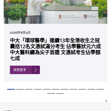
2026年8月5日
2026年7月10日
2026年7月10日
2026年7月7日
2026年6月29日
2026年6月22日
2026年6月17日
2026年6月10日
2026年6月5日
2026年6月2日
2026年5月19日
2026年5月14日
中大「環球醫學」連續13年全港收生之冠
中大研發「AI-OCT」系統助測糖尿黃斑水
中大黃秀娟教授獲頒中國工程界最高榮譽
中大新設「香港中文大學鳳凰獎學金」嘉
中大全新一站式PGT-Plus方案 精準辨識
中大發現青光眼治療新靶點 小鼠實驗證實
中大成功拆解肝癌免疫治療耐藥性機制 揭
中大與多名全球專家共同牽頭跨國肺癌研
中大教授陳重娥獲頒「清野裕傑出領袖
中大匯聚逾200位區域專家 探討私人醫療
中大張源津醫生成首位亞洲研究員 榮獲國
中大取得「從實驗室到臨床應用」研究突
囊括12名文憑試滿分考生 佔學醫狀元六成
腫 假陽性轉介個案銳減六成 縮短患者輪
「光華工程科技獎」 成為今屆醫藥衞生領
許公開試狀元 鼓勵學醫狀元走出課堂放眼
傳統檢測中複雜基因異常「盲點」 降低人
可恢復七成視力 有助開創嶄新神經保護療
一種免疫細胞具「除廢餵食」新功能助癌
究 逾半晚期ALK陽性肺癌病人七年無惡化
獎」 成為本港首名學者榮膺亞洲糖尿病教
保險如何推動全民健康覆蓋
際泌尿科權威獎項John K. Lattimer 講座
破 初步證實GLP-1藥物可改善嚴重中風康
中大醫科續為尖子首選 文憑試考生佔學額
候診症時間
域唯一香港學者
世界 裝備21世紀妙手仁醫
工受孕流產及異常妊娠風險
法
細胞耐藥性
因特定基因異常而引起的肺癌有望變成
研最高榮譽
獎
復情況
七成
「慢性病」 患者可與病共存
探索更多
探索更多
探索更多
探索更多
探索更多
探索更多
探索更多
探索更多
探索更多
探索更多
探索更多
探索更多