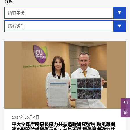
分類
年
分
類
類
別
分
類
EN
简
2025年10月9日
中大全球歷時最長磁力共振追蹤研究發現 類風濕關
節炎關節結構損傷程度可分為兩種 提倡早期磁力共