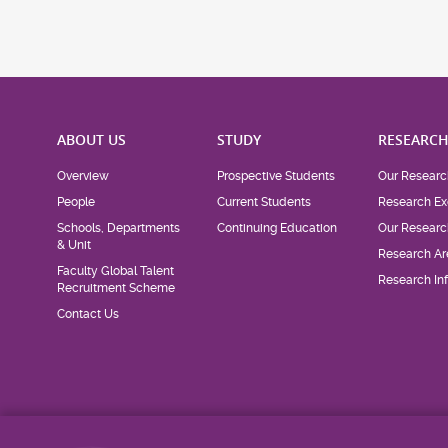
ABOUT US
STUDY
RESEARC
Overview
Prospective Students
Our Researc
People
Current Students
Research Ex
Schools, Departments
Continuing Education
Our Researc
& Unit
Research Ar
Faculty Global Talent
Research Inf
Recruitment Scheme
Contact Us