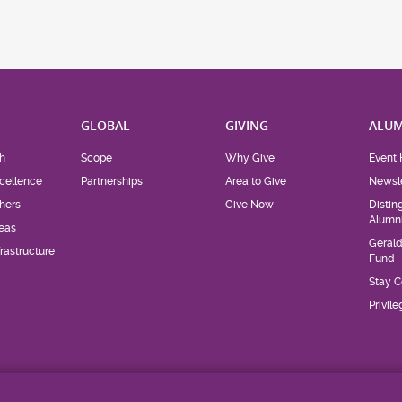
H
GLOBAL
GIVING
ALUM
h
Scope
Why Give
Event 
cellence
Partnerships
Area to Give
Newsle
hers
Give Now
Distin
Alumn
eas
Geral
rastructure
Fund
Stay 
Privil