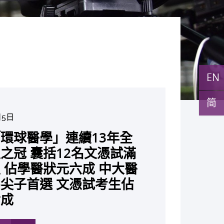
EN
简
月5日
月10日
月10日
月10日
月7日
月29日
環球醫學」連續13年全
與多名全球專家共同牽頭跨
27日
月22日
月17日
月5日
月2日
月19日
月14日
發「AI-OCT」系統助測
黃秀娟教授獲頒中國工程界
新設「香港中文大學鳳凰獎
新一站式PGT-Plus方案
之冠 囊括12名文憑試滿
研究 逾半晚期ALK陽性
成立嶄新 ITECH醫療科技
現青光眼治療新靶點 小
成功拆解肝癌免疫治療耐藥
教授陳重娥獲頒「清野裕傑
聚逾200位區域專家 探討
張源津醫生成首位亞洲研究
取得「從實驗室到臨床應
斑水腫 假陽性轉介個案
榮譽「光華工程科技獎」
嘉許公開試狀元 鼓勵學
辨識傳統檢測中複雜基因異
 佔學醫狀元六成 中大醫
人七年無惡化 因特定基
平台 推動健康經濟分析及
證實可恢復七成視力 有
 揭一種免疫細胞具「除
獎」 成為本港首名學者
醫療保險如何推動全民健康
獲國際泌尿科權威獎項
究突破 初步證實GLP-1
成 縮短患者輪候診症時
今屆醫藥衞生領域唯一香港
走出課堂放眼世界 裝備
點」 降低人工受孕流產
尖子首選 文憑試考生佔
常而引起的肺癌有望變成
醫療
創嶄新神經保護療法
食」新功能助癌細胞耐藥性
亞洲糖尿病教研最高榮譽
K. Lattimer 講座獎
可改善嚴重中風康復情況
紀妙手仁醫
常妊娠風險
七成
病」 患者可與病共存
多
多
多
多
多
多