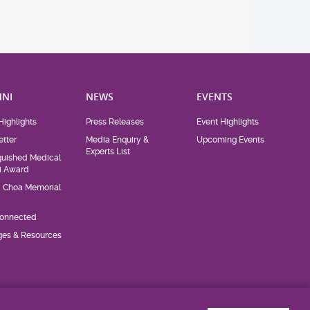
NI
NEWS
EVENTS
Highlights
Press Releases
Event Highlights
tter
Media Enquiry &
Upcoming Events
Experts List
guished Medical
i Award
d Choa Memorial
Connected
eges & Resources