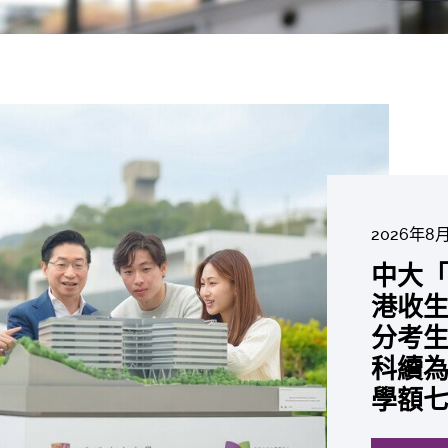
2026年8
2026年6
2026年7
2026年7
2026年7
2026年6
中大「
中大
2026年7月
2026年6
2026年6
2026年6
2026年6
2026年5
2026年5
中大研
中大
中大
中大全
港收生
國肺癌
中大
中大發
中大
中大
中大匯
中大
中大
糖尿黃
最高
學金」
精準
分考生
肺癌病
評估
鼠實驗
性機制
出領袖
私人
員 榮
用」研
銳減六
成為
醫狀元
常「盲
科續為
因異
價值
助開
廢餵
榮膺
覆蓋
John 
藥物
間
學者
21世
及異
學額
「慢性
探索更
探索更
探索更
探索更
探索更
探索更