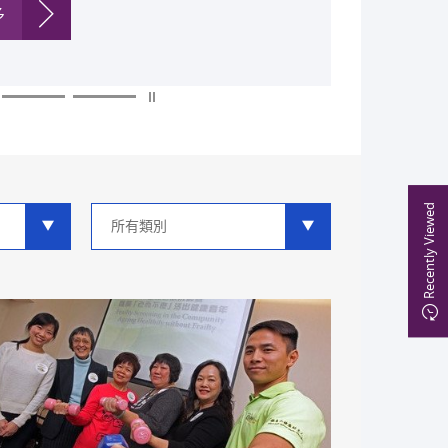
多
多
多
多
多
多
Recently Viewed
類
別
分
類