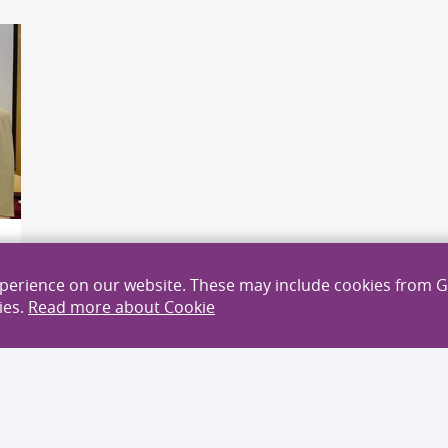
xperience on our website. These may include cookies from 
ies.
Read more about Cookie