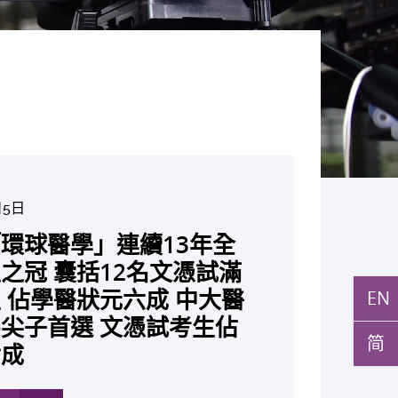
月5日
月10日
月10日
月10日
月7日
月29日
環球醫學」連續13年全
與多名全球專家共同牽頭跨
月27日
月22日
月17日
月5日
月2日
月19日
月14日
發「AI-OCT」系統助測
黃秀娟教授獲頒中國工程界
新設「香港中文大學鳳凰獎
新一站式PGT-Plus方案
之冠 囊括12名文憑試滿
研究 逾半晚期ALK陽性
立嶄新 ITECH醫療科技
現青光眼治療新靶點 小
成功拆解肝癌免疫治療耐藥
教授陳重娥獲頒「清野裕傑
聚逾200位區域專家 探討
張源津醫生成首位亞洲研究
取得「從實驗室到臨床應
斑水腫 假陽性轉介個案
榮譽「光華工程科技獎」
嘉許公開試狀元 鼓勵學
辨識傳統檢測中複雜基因異
 佔學醫狀元六成 中大醫
人七年無惡化 因特定基
EN
台 推動健康經濟分析及
證實可恢復七成視力 有
 揭一種免疫細胞具「除
獎」 成為本港首名學者
醫療保險如何推動全民健康
獲國際泌尿科權威獎項
究突破 初步證實GLP-1
成 縮短患者輪候診症時
今屆醫藥衞生領域唯一香港
走出課堂放眼世界 裝備
點」 降低人工受孕流產
尖子首選 文憑試考生佔
常而引起的肺癌有望變成
醫療
創嶄新神經保護療法
食」新功能助癌細胞耐藥性
亞洲糖尿病教研最高榮譽
K. Lattimer 講座獎
可改善嚴重中風康復情況
紀妙手仁醫
常妊娠風險
简
七成
病」 患者可與病共存
多
多
多
多
多
多
多