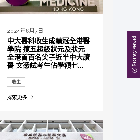
2024年8月7日
Recently Viewed
中大醫科收生成績冠全港醫
學院 攬五超級狀元及狀元
全港首百名尖子近半中大讀
醫 文憑試考生佔學額七...
收生
探索更多