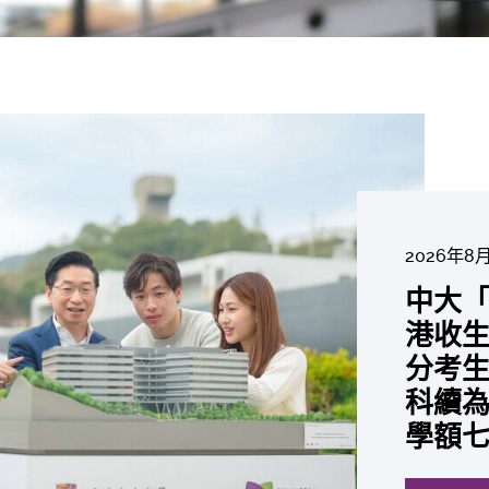
2026年8
2026年6
2026年7
2026年7
2026年7
2026年6
中大「
中大
2026年7
2026年6
2026年6
2026年6
2026年6
2026年5
2026年5
中大研
中大
中大
中大全
港收生
國肺癌
中大成
中大發
中大
中大
中大匯
中大
中大
糖尿黃
最高
學金」
精準
分考生
肺癌病
評估平
鼠實驗
性機制
出領袖
私人
員 榮
用」研
銳減六
成為
醫狀元
常「盲
科續為
因異
價值
助開
廢餵
榮膺
覆蓋
John 
藥物
間
學者
21世
及異
學額
「慢性
探索更
探索更
探索更
探索更
探索更
探索更
探索更