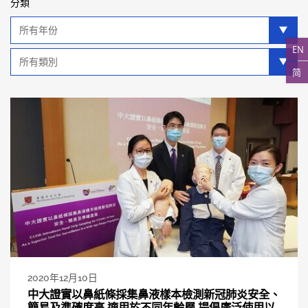
分類
年
分
EN
類
類
別
简
分
類
2020年12月10日
中大證實以鼻紙條採集鼻液樣本檢測新冠肺炎安全、
簡易及準確度高 適用於不同年齡層 提倡廣泛使用以