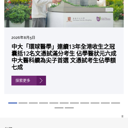
2026年8月5日
2026年7月27日
2026年7月10日
2026年7月10日
2026年7月7日
2026年6月29日
2026年6月22日
2026年6月17日
2026年6月10日
2026年6月5日
2026年6月2日
2026年5月19日
2026年5月14日
中大「環球醫學」連續13年全港收生之冠
中大成立嶄新 ITECH醫療科技評估平台 推
中大研發「AI-OCT」系統助測糖尿黃斑水
中大黃秀娟教授獲頒中國工程界最高榮譽
中大新設「香港中文大學鳳凰獎學金」嘉
中大全新一站式PGT-Plus方案 精準辨識
中大發現青光眼治療新靶點 小鼠實驗證實
中大成功拆解肝癌免疫治療耐藥性機制 揭
中大與多名全球專家共同牽頭跨國肺癌研
中大教授陳重娥獲頒「清野裕傑出領袖
中大匯聚逾200位區域專家 探討私人醫療
中大張源津醫生成首位亞洲研究員 榮獲國
中大取得「從實驗室到臨床應用」研究突
囊括12名文憑試滿分考生 佔學醫狀元六成
動健康經濟分析及價值醫療
腫 假陽性轉介個案銳減六成 縮短患者輪
「光華工程科技獎」 成為今屆醫藥衞生領
許公開試狀元 鼓勵學醫狀元走出課堂放眼
傳統檢測中複雜基因異常「盲點」 降低人
可恢復七成視力 有助開創嶄新神經保護療
一種免疫細胞具「除廢餵食」新功能助癌
究 逾半晚期ALK陽性肺癌病人七年無惡化
獎」 成為本港首名學者榮膺亞洲糖尿病教
保險如何推動全民健康覆蓋
際泌尿科權威獎項John K. Lattimer 講座
破 初步證實GLP-1藥物可改善嚴重中風康
中大醫科續為尖子首選 文憑試考生佔學額
候診症時間
域唯一香港學者
世界 裝備21世紀妙手仁醫
工受孕流產及異常妊娠風險
法
細胞耐藥性
因特定基因異常而引起的肺癌有望變成
研最高榮譽
獎
復情況
七成
「慢性病」 患者可與病共存
探索更多
探索更多
探索更多
探索更多
探索更多
探索更多
探索更多
探索更多
探索更多
探索更多
探索更多
探索更多
探索更多