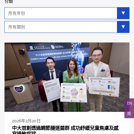
分類
年
分
類
類
別
分
類
EN
简
2026年2月20日
中大首創透過調節腸道菌群 成功紓緩兒童焦慮及感
官過敏症狀