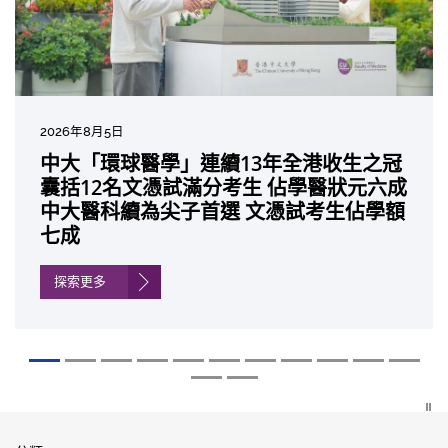
2026年8月5日
2026年7月27日
2026年7月10日
2026年7月10日
2026年7月7日
2026年6月29日
2026年6月22日
2026年6月17日
2026年6月10日
2026年6月5日
2026年6月2日
2026年5月19日
2026年5月14日
中大「環球醫學」連續13年全港收生之冠
中大成立嶄新 ITECH醫療科技評估平台 推
中大研發「AI-OCT」系統助測糖尿黃斑水
中大黃秀娟教授獲頒中國工程界最高榮譽
中大新設「香港中文大學鳳凰獎學金」嘉
中大全新一站式PGT-Plus方案 精準辨識
中大發現青光眼治療新靶點 小鼠實驗證實
中大成功拆解肝癌免疫治療耐藥性機制 揭
中大與多名全球專家共同牽頭跨國肺癌研
中大教授陳重娥獲頒「清野裕傑出領袖
中大匯聚逾200位區域專家 探討私人醫療
中大張源津醫生成首位亞洲研究員 榮獲國
中大取得「從實驗室到臨床應用」研究突
囊括12名文憑試滿分考生 佔學醫狀元六成
動健康經濟分析及價值醫療
腫 假陽性轉介個案銳減六成 縮短患者輪
「光華工程科技獎」 成為今屆醫藥衞生領
許公開試狀元 鼓勵學醫狀元走出課堂放眼
傳統檢測中複雜基因異常「盲點」 降低人
可恢復七成視力 有助開創嶄新神經保護療
一種免疫細胞具「除廢餵食」新功能助癌
究 逾半晚期ALK陽性肺癌病人七年無惡化
獎」 成為本港首名學者榮膺亞洲糖尿病教
保險如何推動全民健康覆蓋
際泌尿科權威獎項John K. Lattimer 講座
破 初步證實GLP-1藥物可改善嚴重中風康
中大醫科續為尖子首選 文憑試考生佔學額
候診症時間
域唯一香港學者
世界 裝備21世紀妙手仁醫
工受孕流產及異常妊娠風險
法
細胞耐藥性
因特定基因異常而引起的肺癌有望變成
研最高榮譽
獎
復情況
七成
「慢性病」 患者可與病共存
探索更多
探索更多
探索更多
探索更多
探索更多
探索更多
探索更多
探索更多
探索更多
探索更多
探索更多
探索更多
探索更多