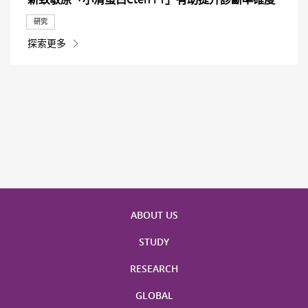
研究
探索更多
ABOUT US
STUDY
RESEARCH
GLOBAL