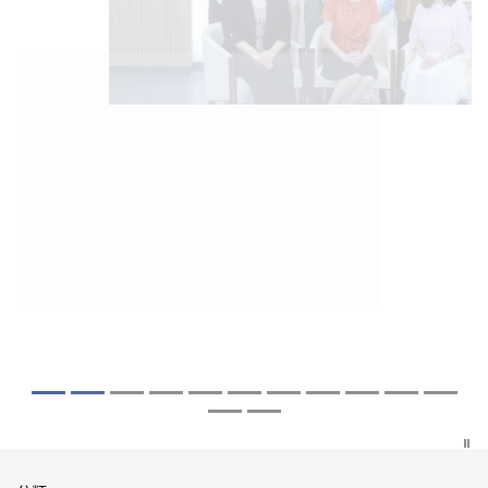
2026年7月27日
2026年8月5日
2026年7月10日
2026年7月10日
2026年7月7日
2026年6月29日
2026年6月22日
2026年6月17日
2026年6月10日
2026年6月5日
2026年6月2日
2026年5月19日
2026年5月14日
中大成立嶄新 ITECH醫療科技評估平台 推
中大「環球醫學」連續13年全港收生之冠
中大研發「AI-OCT」系統助測糖尿黃斑水
中大黃秀娟教授獲頒中國工程界最高榮譽
中大新設「香港中文大學鳳凰獎學金」嘉
中大全新一站式PGT-Plus方案 精準辨識
中大發現青光眼治療新靶點 小鼠實驗證實
中大成功拆解肝癌免疫治療耐藥性機制 揭
中大與多名全球專家共同牽頭跨國肺癌研
中大教授陳重娥獲頒「清野裕傑出領袖
中大匯聚逾200位區域專家 探討私人醫療
中大張源津醫生成首位亞洲研究員 榮獲國
中大取得「從實驗室到臨床應用」研究突
動健康經濟分析及價值醫療
囊括12名文憑試滿分考生 佔學醫狀元六成
腫 假陽性轉介個案銳減六成 縮短患者輪
「光華工程科技獎」 成為今屆醫藥衞生領
許公開試狀元 鼓勵學醫狀元走出課堂放眼
傳統檢測中複雜基因異常「盲點」 降低人
可恢復七成視力 有助開創嶄新神經保護療
一種免疫細胞具「除廢餵食」新功能助癌
究 逾半晚期ALK陽性肺癌病人七年無惡化
獎」 成為本港首名學者榮膺亞洲糖尿病教
保險如何推動全民健康覆蓋
際泌尿科權威獎項John K. Lattimer 講座
破 初步證實GLP-1藥物可改善嚴重中風康
中大醫科續為尖子首選 文憑試考生佔學額
候診症時間
域唯一香港學者
世界 裝備21世紀妙手仁醫
工受孕流產及異常妊娠風險
法
細胞耐藥性
因特定基因異常而引起的肺癌有望變成
研最高榮譽
獎
復情況
七成
「慢性病」 患者可與病共存
探索更多
探索更多
探索更多
探索更多
探索更多
探索更多
探索更多
探索更多
探索更多
探索更多
探索更多
探索更多