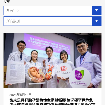
分類
年
分
類
類
別
分
類
2025年8月13日
懷未足月孖胎孕婦急性主動脈撕裂 情況極罕見危急
中大威院跨專科團隊成功為孕婦緊急修復主動脈保三