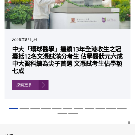
2026年8月5日
2026年7月10日
2026年7月10日
2026年7月7日
2026年6月29日
2026年6月22日
2026年6月17日
2026年6月10日
2026年6月5日
2026年6月2日
2026年5月19日
2026年5月14日
中大「環球醫學」連續13年全港收生之冠
中大研發「AI-OCT」系統助測糖尿黃斑水
中大黃秀娟教授獲頒中國工程界最高榮譽
中大新設「香港中文大學鳳凰獎學金」嘉
中大全新一站式PGT-Plus方案 精準辨識
中大發現青光眼治療新靶點 小鼠實驗證實
中大成功拆解肝癌免疫治療耐藥性機制 揭
中大與多名全球專家共同牽頭跨國肺癌研
中大教授陳重娥獲頒「清野裕傑出領袖
中大匯聚逾200位區域專家 探討私人醫療
中大張源津醫生成首位亞洲研究員 榮獲國
中大取得「從實驗室到臨床應用」研究突
囊括12名文憑試滿分考生 佔學醫狀元六成
腫 假陽性轉介個案銳減六成 縮短患者輪
「光華工程科技獎」 成為今屆醫藥衞生領
許公開試狀元 鼓勵學醫狀元走出課堂放眼
傳統檢測中複雜基因異常「盲點」 降低人
可恢復七成視力 有助開創嶄新神經保護療
一種免疫細胞具「除廢餵食」新功能助癌
究 逾半晚期ALK陽性肺癌病人七年無惡化
獎」 成為本港首名學者榮膺亞洲糖尿病教
保險如何推動全民健康覆蓋
際泌尿科權威獎項John K. Lattimer 講座
破 初步證實GLP-1藥物可改善嚴重中風康
中大醫科續為尖子首選 文憑試考生佔學額
候診症時間
域唯一香港學者
世界 裝備21世紀妙手仁醫
工受孕流產及異常妊娠風險
法
細胞耐藥性
因特定基因異常而引起的肺癌有望變成
研最高榮譽
獎
復情況
七成
「慢性病」 患者可與病共存
探索更多
探索更多
探索更多
探索更多
探索更多
探索更多
探索更多
探索更多
探索更多
探索更多
探索更多
探索更多