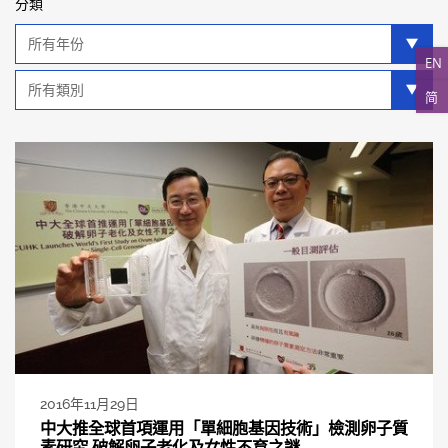
分類
年
分
EN
類
類
简
別
分
類
2016年11月29日
中大推全球首項運用「單細胞基因技術」檢測卵子質
素研究 破解卵子老化及女性不育之謎