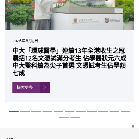
2026年7月27日
2026年8月5日
2026年7月10日
2026年7月10日
2026年7月7日
2026年6月29日
2026年6月22日
2026年6月17日
2026年6月10日
2026年6月5日
2026年6月2日
2026年5月19日
2026年5月14日
中大「環球醫學」連續13年全港收生之冠
中大研發「AI-OCT」系統助測糖尿黃斑水
中大黃秀娟教授獲頒中國工程界最高榮譽
中大新設「香港中文大學鳳凰獎學金」嘉
中大全新一站式PGT-Plus方案 精準辨識
中大發現青光眼治療新靶點 小鼠實驗證實
中大成功拆解肝癌免疫治療耐藥性機制 揭
中大與多名全球專家共同牽頭跨國肺癌研
中大教授陳重娥獲頒「清野裕傑出領袖
中大匯聚逾200位區域專家 探討私人醫療
中大張源津醫生成首位亞洲研究員 榮獲國
中大取得「從實驗室到臨床應用」研究突
囊括12名文憑試滿分考生 佔學醫狀元六成
腫 假陽性轉介個案銳減六成 縮短患者輪
「光華工程科技獎」 成為今屆醫藥衞生領
許公開試狀元 鼓勵學醫狀元走出課堂放眼
傳統檢測中複雜基因異常「盲點」 降低人
可恢復七成視力 有助開創嶄新神經保護療
一種免疫細胞具「除廢餵食」新功能助癌
究 逾半晚期ALK陽性肺癌病人七年無惡化
獎」 成為本港首名學者榮膺亞洲糖尿病教
保險如何推動全民健康覆蓋
際泌尿科權威獎項John K. Lattimer 講座
破 初步證實GLP-1藥物可改善嚴重中風康
中大醫科續為尖子首選 文憑試考生佔學額
候診症時間
域唯一香港學者
世界 裝備21世紀妙手仁醫
工受孕流產及異常妊娠風險
法
細胞耐藥性
因特定基因異常而引起的肺癌有望變成
研最高榮譽
獎
復情況
七成
「慢性病」 患者可與病共存
探索更多
探索更多
探索更多
探索更多
探索更多
探索更多
探索更多
探索更多
探索更多
探索更多
探索更多
探索更多