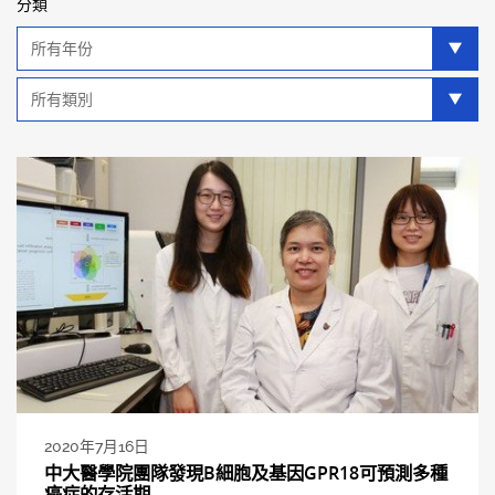
分類
年
分
類
類
別
分
類
2020年7月16日
中大醫學院團隊發現B細胞及基因GPR18可預測多種
癌症的存活期