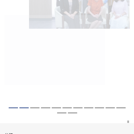
2026年7月27日
2026年8月5日
2026年7月10日
2026年7月10日
2026年7月7日
2026年6月29日
2026年6月22日
2026年6月17日
2026年6月10日
2026年6月5日
2026年6月2日
2026年5月19日
2026年5月14日
中大成立嶄新 ITECH醫療科技評估平台 推
中大「環球醫學」連續13年全港收生之冠
中大研發「AI-OCT」系統助測糖尿黃斑水
中大黃秀娟教授獲頒中國工程界最高榮譽
中大新設「香港中文大學鳳凰獎學金」嘉
中大全新一站式PGT-Plus方案 精準辨識
中大發現青光眼治療新靶點 小鼠實驗證實
中大成功拆解肝癌免疫治療耐藥性機制 揭
中大與多名全球專家共同牽頭跨國肺癌研
中大教授陳重娥獲頒「清野裕傑出領袖
中大匯聚逾200位區域專家 探討私人醫療
中大張源津醫生成首位亞洲研究員 榮獲國
中大取得「從實驗室到臨床應用」研究突
動健康經濟分析及價值醫療
囊括12名文憑試滿分考生 佔學醫狀元六成
腫 假陽性轉介個案銳減六成 縮短患者輪
「光華工程科技獎」 成為今屆醫藥衞生領
許公開試狀元 鼓勵學醫狀元走出課堂放眼
傳統檢測中複雜基因異常「盲點」 降低人
可恢復七成視力 有助開創嶄新神經保護療
一種免疫細胞具「除廢餵食」新功能助癌
究 逾半晚期ALK陽性肺癌病人七年無惡化
獎」 成為本港首名學者榮膺亞洲糖尿病教
保險如何推動全民健康覆蓋
際泌尿科權威獎項John K. Lattimer 講座
破 初步證實GLP-1藥物可改善嚴重中風康
中大醫科續為尖子首選 文憑試考生佔學額
候診症時間
域唯一香港學者
世界 裝備21世紀妙手仁醫
工受孕流產及異常妊娠風險
法
細胞耐藥性
因特定基因異常而引起的肺癌有望變成
研最高榮譽
獎
復情況
七成
「慢性病」 患者可與病共存
探索更多
探索更多
探索更多
探索更多
探索更多
探索更多
探索更多
探索更多
探索更多
探索更多
探索更多
探索更多