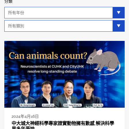
分類
年
分
類
類
別
分
類
2024年4月16日
中大城大神經科學專家證實動物擁有數感 解決科學
界多年爭論