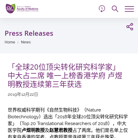
d
Skip
Searc
to
Tog
main
me
Start
content
main
Press Releases
content
Home
News
「全球20位顶尖转化研究科学家」
中大占二席 唯一上榜香港学府 卢煜
明教授连续第三年获选
2019年12月22日
世界权威科学期刊《自然生物科技》（Nature
Biotechnology）选出「2018年全球20位顶尖转化研究科学
家」（Top 20 Translational Researchers of 2018），中大
医学院
卢煜明教授
及
赵慧君教授
占了两席。他们是名单上仅
有来自香港的学者，卢教授更是连续第三年获此殊荣。