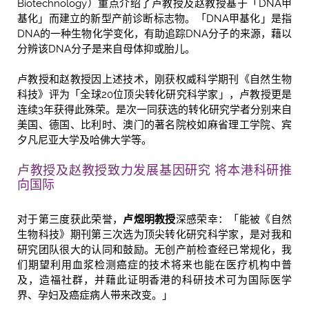
Biotechnology）重点介绍了卢教授及赵教授基于「DNA甲
基化」而建立的新型产前诊断标志物。「DNA甲基化」是指
DNA的一种生物化学变化，有助追踪DNA分子的来源，藉以
分辨该DNA分子是来自母体抑或胎儿。
卢教授和赵教授因上述技术，刚获权威科学期刊《自然生物
科技》评为「全球20位顶尖转化研究科学家」，卢教授更是
连续3年获得此殊荣。是次一同获选的转化研究学者分别来自
美国、德国、比利时、澳门的著名院校如麻省理工学院、宾
夕凡尼亚大学及哈佛大学等。
卢教授及赵教授致力发展基因研究 将本港科研推
向国际
对于第三度获此荣誉，
卢煜明教授
深感荣幸：「能被《自然
生物科技》期刊第三次选为顶尖转化研究科学家，是对我和
研究团队很大的认同和鼓励。无创产前检查经已常规化，我
们期望利用血浆检测癌症的技术将来也能在医疗机构中普
及，造福社群，并藉此证明香港的科研技术可为国际医学
界、孕妇及癌症病人带来改变。」