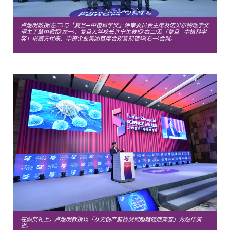
卢煜明教授(左二)与「复旦—中植科学奖」评审委员会主席及诺贝尔物理学奖
得主丁肇中教授(左一)、复旦大学校长许宁生教授(右二)及「复旦—中植科学
奖」捐赠方代表、中植企业集团首席合规官刘辅华(右一)合照。
在颁奖礼上，卢煜明教授以「从无创产前检测到超越癌症筛查」为题作演
说。