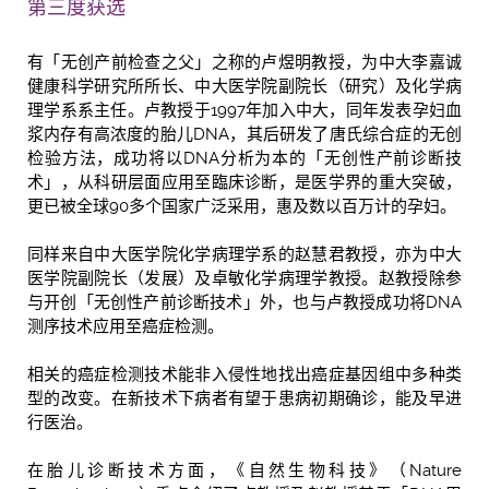
第三度获选
有「无创产前检查之父」之称的卢煜明教授，为中大李嘉诚
健康科学研究所所长、中大医学院副院长（研究）及化学病
理学系系主任。卢教授于1997年加入中大，同年发表孕妇血
浆内存有高浓度的胎儿DNA，其后研发了唐氏综合症的无创
检验方法，成功将以DNA分析为本的「无创性产前诊断技
术」，从科研层面应用至臨床诊断，是医学界的重大突破，
更已被全球90多个国家广泛采用，惠及数以百万计的孕妇。
同样来自中大医学院化学病理学系的赵慧君教授，亦为中大
医学院副院长（发展）及卓敏化学病理学教授。赵教授除参
与开创「无创性产前诊断技术」外，也与卢教授成功将DNA
测序技术应用至癌症检测。
相关的癌症检测技术能非入侵性地找出癌症基因组中多种类
型的改变。在新技术下病者有望于患病初期确诊，能及早进
行医治。
在胎儿诊断技术方面，《自然生物科技》（Nature