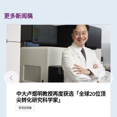
更多新闻稿
中大卢煜明教授再度获选「全球20位顶
中大医学院两学者荣膺「2019年全球
中大医学院三位学者荣膺「2020年全球
中大医学院卢煜明教授荣获有「科学界
中大研究获世界顶尖医学期刊推崇
中大医学院两教授齐获「药明康德生命
中大卢煜明教授获颁首届「未来科学大
中大卢煜明教授荣获被喻为诺贝尔奖预
中大卢煜明教授荣获有「中国诺贝尔」
中大卢煜明教授成世界首位华人获美国
卢煜明教授获国际奖项 表扬其在个人
中大率先推出无创性唐氏综合症产前诊
中大教授陈重娥获颁「清野裕杰出领袖
中大张源津医生成首位亚洲研究员 荣
中大校长卢煜明教授与医学院院长赵伟
中大医学院与正大天晴签署合作框架协
中大医学院获李嘉诚基金会捐赠亚洲首
中大卢煜明教授获颁首届腾冲科学大奖
中大卢煜明教授获选中国科学院院士
中大研究证实「血浆DNA」筛查能侦测
中大卢煜明教授获颁有「美国最高荣誉
中大医学院卢煜明教授成史上首名生物
香港中文大学感谢李嘉诚先生及基金会
中大医学院马青云教授获亚洲糖尿病研
中大医学院两名杰出学者 获裘槎基金
中大医学院陈重娥教授获颁国际奖项以
莫树锦教授获欧洲肿瘤学会颁发「终身
陈家亮教授成首位华人获颁「美国肠胃
中大肿瘤学系获国际肺癌研究协会颁发
中大两研究获国家科学技术奖励
中大完成二万人「血浆DNA」鼻咽癌筛
中大教授成为全球首位华人获颁「世界
中大蓝辉耀教授慢性肾病研究获颁中华
中大医学院李子芬教授荣膺美国护理科
中大医科生勇夺英国文化协会「科学一
基因解码成就「个人化医学」 未来医
中大卢煜明教授夺费萨尔国王国际医学
中大推全港大型「鼻咽癌血液测试研究
中大四科研项目荣获国家教育部高等学
开创无创性产前检查 中大卢煜明教授
中文大学医学院赵慧君教授荣获「中国
本地女青年科学家扬威海外 中大医学
尖转化研究科学家」
20位顶尖转化研究科学家」 榜上唯一
20位顶尖转化研究科学家」 卢煜明教
奥斯卡」之称的「科学突破奖」
化学研究奖」
奖」 从事产前检测研究逾廿载 「科
测指标的「汤森路透引文桂冠奖」
之称的「未来科学大奖－生命科学奖」
临床化学协会Wallace H. Coulter讲学
化医学领域上杰出成就
断服务 革命性研究成果推展至香港及
奖」 成为本港首名学者荣膺亚洲糖尿
获国际泌尿科权威奖项John K.
仁教授获选为欧洲科学院外籍院士
议 紧密结合及发挥内地与香港医药创
台Histotripsy 2.0系统 共30名患者获
到早期没有病徵的鼻咽癌 并反映日后
生物医学科学奖」之称的「拉斯克奖」
学科「皇家奖章」华人得主
捐助3千万港元提升中大李嘉诚健康科
究协会表扬研究成就及贡献
会颁发「裘槎优秀医学科研者奖2020」
表扬在糖尿病研究及治理的卓越贡献
成就奖」全球第一人将晚期肺癌治疗
科医学院国际领袖大奖」
「杰出癌症关顾团队」奖项
查研究 大幅推前癌症发现期数
中风组织主席中风贡献奖」 全球首创
医学科技奖一等奖
学院院士
叮」比赛香港区冠军 将赴英出战国际
学路前瞻：从科学研究到临床应用
奖
计划」 现招募二万名市民参与 冀有效
校科学研究优秀成果奖 为本港院校之
膺选美国国家科学院院士
青年女科学家奖」最新研究突破 成功
院赵慧君教授连夺两项国际科研大奖
奖项及荣誉
奖项及荣誉
奖项及荣誉
奖项及荣誉
亚洲学府 卢煜明教授连续第四年获选
授连续五年获选
学是我生命中不可分割的一部分」
奖
美国
病教研最高荣誉
Lattimer 讲座奖
新科研、人才培训、转化和产业优势
资助接受组织碎化技术治肝癌
患鼻咽癌风险
学研究所科研空间及设施
「个人化」 被誉为「肿瘤学传奇」
「脉磁激法」助中风患者复修脑部功...
总决赛
侦测早期患者
冠
发展血浆DNA测试以扫描癌症
奖项及荣誉
奖项及荣誉
奖项及荣誉
奖项及荣誉
奖项及荣誉
奖项及荣誉
奖项及荣誉
奖项及荣誉
奖项及荣誉
奖项及荣誉
奖项及荣誉
奖项及荣誉
奖项及荣誉
奖项及荣誉
研究
奖项及荣誉
奖项及荣誉
研究
奖项及荣誉
奖项及荣誉
奖项及荣誉
奖项及荣誉
奖项及荣誉
奖项及荣誉
奖项及荣誉
研究
奖项及荣誉
奖项及荣誉
国际合作
捐款
研究
捐款
奖项及荣誉
奖项及荣誉
奖项及荣誉
研究
奖项及荣誉
奖项及荣誉