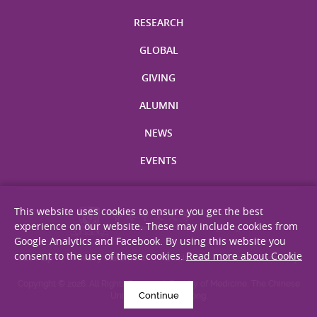
RESEARCH
GLOBAL
GIVING
ALUMNI
NEWS
EVENTS
This website uses cookies to ensure you get the best
experience on our website. These may include cookies from
Google Analytics and Facebook. By using this website you
consent to the use of these cookies.
Read more about Cookie
Site Map
Privacy Statement
Disclaimer
Web Accessibility
Copyright © 2026. All Rights Reserved. Faculty of Medicine, The Chinese
Continue
University of Hong Kong.