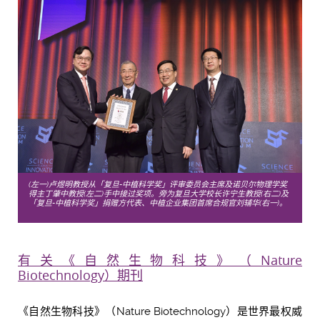
(左一)卢煜明教授从「复旦-中植科学奖」评审委员会主席及诺贝尔物理学奖
得主丁肇中教授(左二)手中接过奖项。旁为复旦大学校长许宁生教授(右二)及
「复旦-中植科学奖」捐赠方代表、中植企业集团首席合规官刘辅华(右一)。
有关《自然生物科技》（Nature
Biotechnology）期刊
《自然生物科技》（Nature Biotechnology）是世界最权威