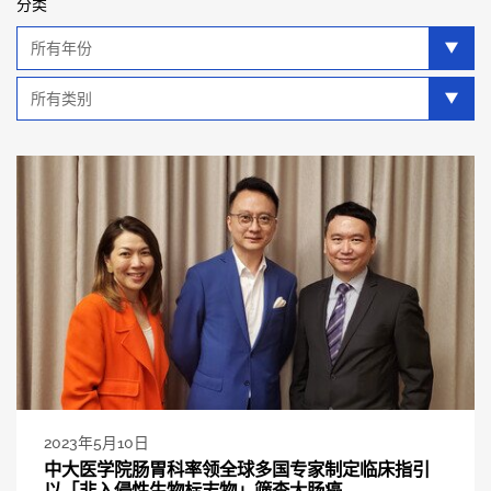
分类
年
分
类
类
别
分
类
2023年5月10日
中大医学院肠胃科率领全球多国专家制定临床指引
以「非入侵性生物标志物」筛查大肠癌