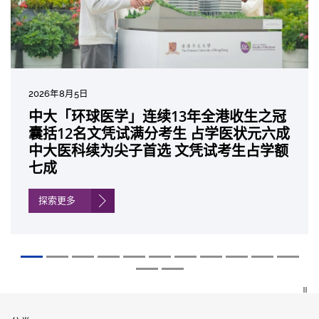
2026年7月27日
2026年8月5日
2026年7月10日
2026年7月10日
2026年7月7日
2026年6月29日
2026年6月22日
2026年6月17日
2026年6月10日
2026年6月5日
2026年6月2日
2026年5月19日
2026年5月14日
中大成立崭新 ITECH医疗科技评估平台 推
中大「环球医学」连续13年全港收生之冠
中大研发「AI-OCT」系统助测糖尿黄斑水
中大黄秀娟教授获颁中国工程界最高荣誉
中大新设「香港中文大学凤凰奖学金」嘉
中大全新一站式PGT-Plus方案 精准辨识
中大发现青光眼治疗新靶点 小鼠实验证实
中大成功拆解肝癌免疫治疗耐药性机制 揭
中大与多名全球专家共同牵头跨国肺癌研
中大教授陈重娥获颁「清野裕杰出领袖
中大汇聚逾200位区域专家 探讨私人医疗
中大张源津医生成首位亚洲研究员 荣获国
中大取得「从实验室到临床应用」研究突
动健康经济分析及价值医疗
囊括12名文凭试满分考生 占学医状元六成
肿 假阳性转介个案锐减六成 缩短患者轮
「光华工程科技奖」 成为今届医药衞生领
许公开试状元 鼓励学医状元走出课堂放眼
传统检测中复杂基因异常「盲点」 降低人
可恢复七成视力 有助开创崭新神经保护疗
一种免疫细胞具「除废喂食」新功能助癌
究 逾半晚期ALK阳性肺癌病人七年无恶化
奖」 成为本港首名学者荣膺亚洲糖尿病教
保险如何推动全民健康覆盖
际泌尿科权威奖项John K. Lattimer 讲座
破 初步证实GLP-1药物可改善严重中风康
中大医科续为尖子首选 文凭试考生占学额
候诊症时间
域唯一香港学者
世界 装备21世纪妙手仁医
工受孕流产及异常妊娠风险
法
细胞耐药性
因特定基因异常而引起的肺癌有望变成
研最高荣誉
奖
复情况
七成
「慢性病」 患者可与病共存
探索更多
探索更多
探索更多
探索更多
探索更多
探索更多
探索更多
探索更多
探索更多
探索更多
探索更多
探索更多