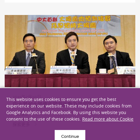
2011年2月10日
This website uses cookies to ensure you get the best
中大首创大肠瘜肉预测指数及早预防肠癌
experience on our website. These may include cookies from
Google Analytics and Facebook. By using this website you
临床服务
consent to the use of these cookies.
Read more about Cookie
探索更多
Continue