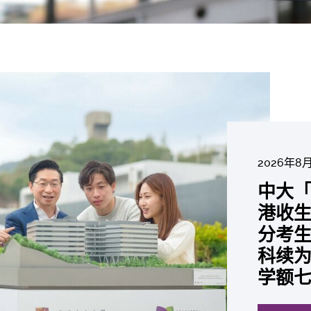
2026年8
2026年6
2026年7
2026年7
2026年7
2026年6
2026年7月2
中大「
中大
2026年6
2026年6
2026年6
2026年6
2026年5
2026年5
中大研
中大
中大
中大全
中
港收生
国肺癌
中大发
中大
中大
中大汇
中大
中大
糖尿黄
最高
学金」
精准
评
分考生
肺癌病
鼠实验
性机制
出领袖
私人
员 荣
用」研
锐减六
成为
医状元
常「盲
价
科续为
因异
助开
废喂
荣膺
覆盖
John 
药物
间
学者
21世
及异
学额
「慢性
探索更
探索更
探索更
探索更
探索更
探索更