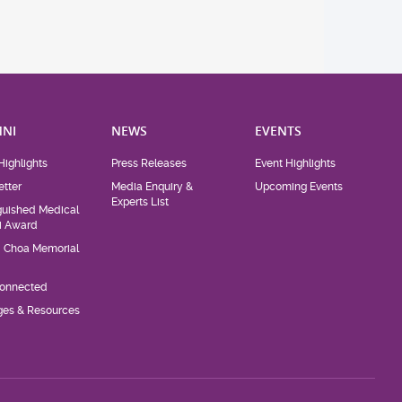
NI
NEWS
EVENTS
Highlights
Press Releases
Event Highlights
tter
Media Enquiry &
Upcoming Events
Experts List
guished Medical
i Award
d Choa Memorial
Connected
eges & Resources