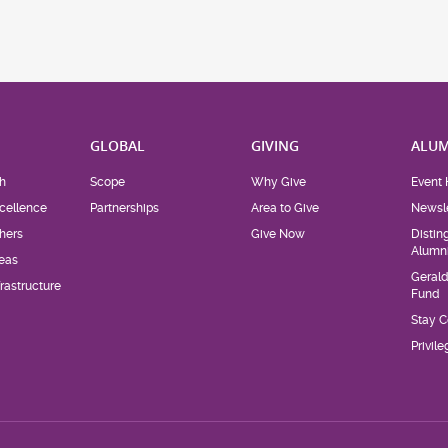
H
GLOBAL
GIVING
ALUM
h
Scope
Why Give
Event 
cellence
Partnerships
Area to Give
Newsle
hers
Give Now
Distin
Alumn
eas
Geral
rastructure
Fund
Stay 
Privil