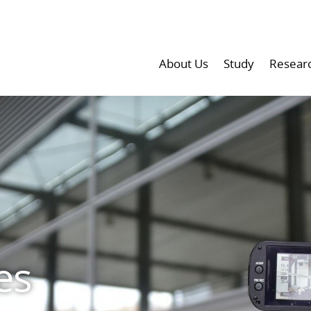
About Us
Study
Resear
es