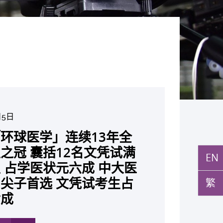
月5日
月10日
月10日
月10日
月7日
月29日
7日
环球医学」连续13年全
与多名全球专家共同牵头跨
月22日
月17日
月5日
月2日
月19日
月14日
发「AI-OCT」系统助测
黄秀娟教授获颁中国工程界
新设「香港中文大学凤凰奖
新一站式PGT-Plus方案
大成立崭新 ITECH医疗科技
之冠 囊括12名文凭试满
研究 逾半晚期ALK阳性
现青光眼治疗新靶点 小
成功拆解肝癌免疫治疗耐药
教授陈重娥获颁「清野裕杰
聚逾200位区域专家 探讨
张源津医生成首位亚洲研究
取得「从实验室到临床应
EN
斑水肿 假阳性转介个案
荣誉「光华工程科技奖」
嘉许公开试状元 鼓励学
辨识传统检测中复杂基因异
估平台 推动健康经济分析及
 占学医状元六成 中大医
人七年无恶化 因特定基
证实可恢复七成视力 有
 揭一种免疫细胞具「除
奖」 成为本港首名学者
医疗保险如何推动全民健康
获国际泌尿科权威奖项
究突破 初步证实GLP-1
成 缩短患者轮候诊症时
今届医药衞生领域唯一香港
走出课堂放眼世界 装备
点」 降低人工受孕流产
值医疗
尖子首选 文凭试考生占
常而引起的肺癌有望变成
繁
创崭新神经保护疗法
食」新功能助癌细胞耐药性
亚洲糖尿病教研最高荣誉
K. Lattimer 讲座奖
可改善严重中风康复情况
纪妙手仁医
常妊娠风险
七成
病」 患者可与病共存
多
多
多
多
多
多