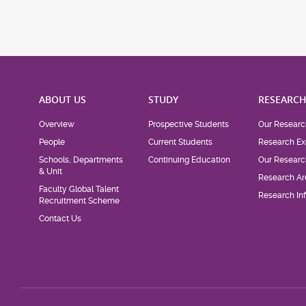
ABOUT US
STUDY
RESEARC
Overview
Prospective Students
Our Researc
People
Current Students
Research Ex
Schools, Departments
Continuing Education
Our Researc
& Unit
Research Ar
Faculty Global Talent
Research Inf
Recruitment Scheme
Contact Us