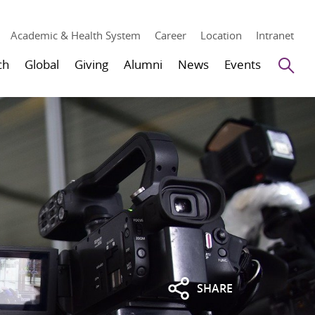
Academic & Health System
Career
Location
Intranet
Se
ch
Global
Giving
Alumni
News
Events
SHARE