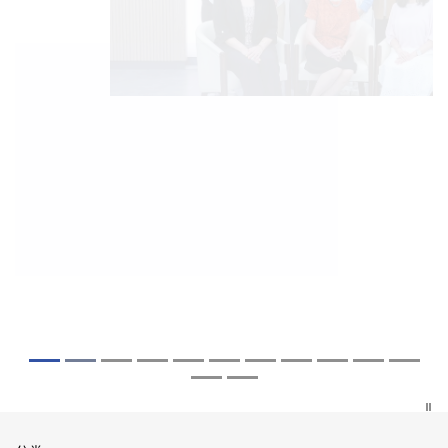
2026年7月27日
2026年8月5日
2026年7月10日
2026年7月10日
2026年7月7日
2026年6月29日
2026年6月22日
2026年6月17日
2026年6月10日
2026年6月5日
2026年6月2日
2026年5月19日
2026年5月14日
中大成立崭新 ITECH医疗科技评估平台 推
中大「环球医学」连续13年全港收生之冠
中大研发「AI-OCT」系统助测糖尿黄斑水
中大黄秀娟教授获颁中国工程界最高荣誉
中大新设「香港中文大学凤凰奖学金」嘉
中大全新一站式PGT-Plus方案 精准辨识
中大发现青光眼治疗新靶点 小鼠实验证实
中大成功拆解肝癌免疫治疗耐药性机制 揭
中大与多名全球专家共同牵头跨国肺癌研
中大教授陈重娥获颁「清野裕杰出领袖
中大汇聚逾200位区域专家 探讨私人医疗
中大张源津医生成首位亚洲研究员 荣获国
中大取得「从实验室到临床应用」研究突
动健康经济分析及价值医疗
囊括12名文凭试满分考生 占学医状元六成
肿 假阳性转介个案锐减六成 缩短患者轮
「光华工程科技奖」 成为今届医药衞生领
许公开试状元 鼓励学医状元走出课堂放眼
传统检测中复杂基因异常「盲点」 降低人
可恢复七成视力 有助开创崭新神经保护疗
一种免疫细胞具「除废喂食」新功能助癌
究 逾半晚期ALK阳性肺癌病人七年无恶化
奖」 成为本港首名学者荣膺亚洲糖尿病教
保险如何推动全民健康覆盖
际泌尿科权威奖项John K. Lattimer 讲座
破 初步证实GLP-1药物可改善严重中风康
中大医科续为尖子首选 文凭试考生占学额
候诊症时间
域唯一香港学者
世界 装备21世纪妙手仁医
工受孕流产及异常妊娠风险
法
细胞耐药性
因特定基因异常而引起的肺癌有望变成
研最高荣誉
奖
复情况
七成
「慢性病」 患者可与病共存
探索更多
探索更多
探索更多
探索更多
探索更多
探索更多
探索更多
探索更多
探索更多
探索更多
探索更多
探索更多