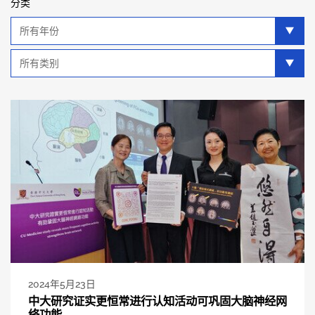
分类
年
分
类
类
别
分
类
2024年5月23日
中大研究证实更恒常进行认知活动可巩固大脑神经网
络功能