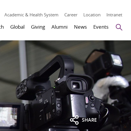
Academic & Health System
Career
Location
Intranet
Se
ch
Global
Giving
Alumni
News
Events
SHARE