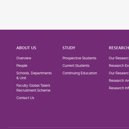
ABOUT US
STUDY
RESEARC
Overview
Prospective Students
Our Researc
People
Current Students
Research Ex
Schools, Departments
Continuing Education
Our Researc
& Unit
Research Ar
Faculty Global Talent
Research Inf
Recruitment Scheme
Contact Us