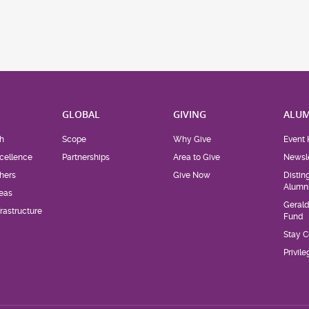
H
GLOBAL
GIVING
ALUM
h
Scope
Why Give
Event 
cellence
Partnerships
Area to Give
Newsle
hers
Give Now
Distin
Alumn
eas
Geral
rastructure
Fund
Stay 
Privil