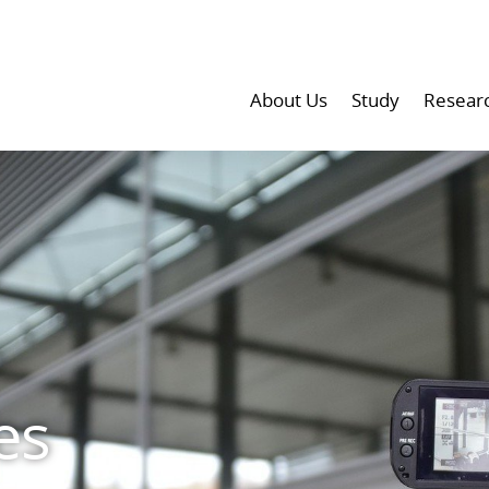
About Us
Study
Resear
es