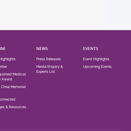
NI
NEWS
EVENTS
Highlights
Press Releases
Event Highlights
tter
Media Enquiry &
Upcoming Events
Experts List
guished Medical
i Award
d Choa Memorial
Connected
eges & Resources