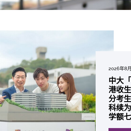
2026年8
2026年6
2026年7月27
2026年7
2026年7
2026年7
2026年6
中大「
中大
2026年6
2026年6
2026年6
2026年6
2026年5
2026年5
中大研
中大
中大
中大全
港收生
国肺癌
中大发
中大
中大
中大汇
中大
中大
糖尿黄
最高
学金」
精准
分考生
肺癌病
鼠实验
性机制
出领袖
私人
员 荣
用」研
锐减六
成为
医状元
常「盲
科续为
因异
助开
废喂
荣膺
覆盖
John 
药物
间
学者
21世
及异
学额
「慢性
探索更
探索更
探索更
探索更
探索更
探索更