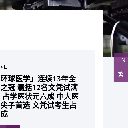
EN
月5日
月10日
日
月10日
月10日
月7日
月29日
繁
环球医学」连续13年全
与多名全球专家共同牵头跨
月22日
月17日
月5日
月2日
月19日
月14日
发「AI-OCT」系统助测
黄秀娟教授获颁中国工程界
新设「香港中文大学凤凰奖
新一站式PGT-Plus方案
之冠 囊括12名文凭试满
研究 逾半晚期ALK阳性
现青光眼治疗新靶点 小
成功拆解肝癌免疫治疗耐药
教授陈重娥获颁「清野裕杰
聚逾200位区域专家 探讨
张源津医生成首位亚洲研究
取得「从实验室到临床应
斑水肿 假阳性转介个案
荣誉「光华工程科技奖」
嘉许公开试状元 鼓励学
辨识传统检测中复杂基因异
 占学医状元六成 中大医
人七年无恶化 因特定基
证实可恢复七成视力 有
 揭一种免疫细胞具「除
奖」 成为本港首名学者
医疗保险如何推动全民健康
获国际泌尿科权威奖项
究突破 初步证实GLP-1
成 缩短患者轮候诊症时
今届医药衞生领域唯一香港
走出课堂放眼世界 装备
点」 降低人工受孕流产
尖子首选 文凭试考生占
常而引起的肺癌有望变成
创崭新神经保护疗法
食」新功能助癌细胞耐药性
亚洲糖尿病教研最高荣誉
K. Lattimer 讲座奖
可改善严重中风康复情况
纪妙手仁医
常妊娠风险
七成
病」 患者可与病共存
多
多
多
多
多
多