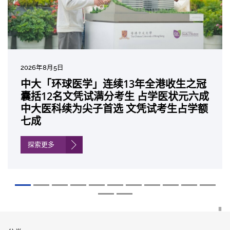
2026年8月5日
2026年7月10日
2026年7月10日
2026年7月7日
2026年6月29日
2026年6月22日
2026年6月17日
2026年6月10日
2026年6月5日
2026年6月2日
2026年5月19日
2026年5月14日
中大「环球医学」连续13年全港收生之冠
中大研发「AI-OCT」系统助测糖尿黄斑水
中大黄秀娟教授获颁中国工程界最高荣誉
中大新设「香港中文大学凤凰奖学金」嘉
中大全新一站式PGT-Plus方案 精准辨识
中大发现青光眼治疗新靶点 小鼠实验证实
中大成功拆解肝癌免疫治疗耐药性机制 揭
中大与多名全球专家共同牵头跨国肺癌研
中大教授陈重娥获颁「清野裕杰出领袖
中大汇聚逾200位区域专家 探讨私人医疗
中大张源津医生成首位亚洲研究员 荣获国
中大取得「从实验室到临床应用」研究突
囊括12名文凭试满分考生 占学医状元六成
肿 假阳性转介个案锐减六成 缩短患者轮
「光华工程科技奖」 成为今届医药衞生领
许公开试状元 鼓励学医状元走出课堂放眼
传统检测中复杂基因异常「盲点」 降低人
可恢复七成视力 有助开创崭新神经保护疗
一种免疫细胞具「除废喂食」新功能助癌
究 逾半晚期ALK阳性肺癌病人七年无恶化
奖」 成为本港首名学者荣膺亚洲糖尿病教
保险如何推动全民健康覆盖
际泌尿科权威奖项John K. Lattimer 讲座
破 初步证实GLP-1药物可改善严重中风康
中大医科续为尖子首选 文凭试考生占学额
候诊症时间
域唯一香港学者
世界 装备21世纪妙手仁医
工受孕流产及异常妊娠风险
法
细胞耐药性
因特定基因异常而引起的肺癌有望变成
研最高荣誉
奖
复情况
七成
「慢性病」 患者可与病共存
探索更多
探索更多
探索更多
探索更多
探索更多
探索更多
探索更多
探索更多
探索更多
探索更多
探索更多
探索更多