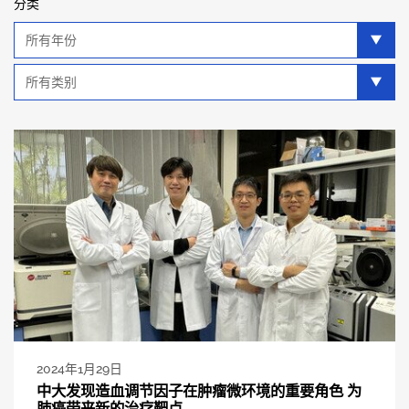
分类
年
分
类
类
别
分
类
2024年1月29日
中大发现造血调节因子在肿瘤微环境的重要角色 为
肺癌带来新的治疗靶点