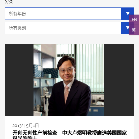
分类
年
分
EN
类
类
繁
别
分
类
2013年5月1日
开创无创性产前检查 中大卢煜明教授膺选美国国家
科学院院士