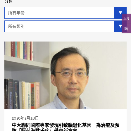
分類
年
分
EN
類
類
简
別
分
類
2016年1月28日
中大聯同國際專家發現引致腦退化基因 為治療及預
防「阿茲海默氏症」帶來新方向