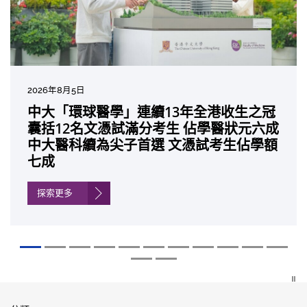
2026年8月5日
2026年7月27日
2026年7月10日
2026年7月10日
2026年7月7日
2026年6月29日
2026年6月22日
2026年6月17日
2026年6月10日
2026年6月5日
2026年6月2日
2026年5月19日
2026年5月14日
中大「環球醫學」連續13年全港收生之冠
中大成立嶄新 ITECH醫療科技評估平台 推
中大研發「AI-OCT」系統助測糖尿黃斑水
中大黃秀娟教授獲頒中國工程界最高榮譽
中大新設「香港中文大學鳳凰獎學金」嘉
中大全新一站式PGT-Plus方案 精準辨識
中大發現青光眼治療新靶點 小鼠實驗證實
中大成功拆解肝癌免疫治療耐藥性機制 揭
中大與多名全球專家共同牽頭跨國肺癌研
中大教授陳重娥獲頒「清野裕傑出領袖
中大匯聚逾200位區域專家 探討私人醫療
中大張源津醫生成首位亞洲研究員 榮獲國
中大取得「從實驗室到臨床應用」研究突
囊括12名文憑試滿分考生 佔學醫狀元六成
動健康經濟分析及價值醫療
腫 假陽性轉介個案銳減六成 縮短患者輪
「光華工程科技獎」 成為今屆醫藥衞生領
許公開試狀元 鼓勵學醫狀元走出課堂放眼
傳統檢測中複雜基因異常「盲點」 降低人
可恢復七成視力 有助開創嶄新神經保護療
一種免疫細胞具「除廢餵食」新功能助癌
究 逾半晚期ALK陽性肺癌病人七年無惡化
獎」 成為本港首名學者榮膺亞洲糖尿病教
保險如何推動全民健康覆蓋
際泌尿科權威獎項John K. Lattimer 講座
破 初步證實GLP-1藥物可改善嚴重中風康
中大醫科續為尖子首選 文憑試考生佔學額
候診症時間
域唯一香港學者
世界 裝備21世紀妙手仁醫
工受孕流產及異常妊娠風險
法
細胞耐藥性
因特定基因異常而引起的肺癌有望變成
研最高榮譽
獎
復情況
七成
「慢性病」 患者可與病共存
探索更多
探索更多
探索更多
探索更多
探索更多
探索更多
探索更多
探索更多
探索更多
探索更多
探索更多
探索更多
探索更多