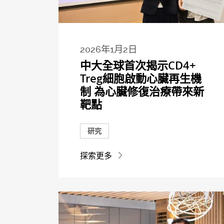
2026年1月2日
中大全球首次揭示CD4+
Treg細胞啟動心臟再生機
制 為心臟修復治療帶來新
靶點
研究
探索更多