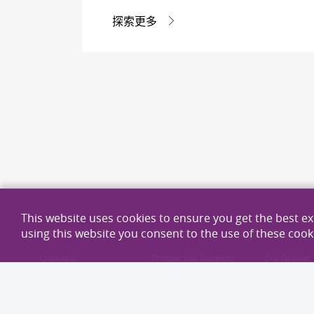
探索更多
This website uses cookies to ensure you get the best e
using this website you consent to the use of these cook
ABOUT US
STUDY
RESEARC
Overview
Prospective Students
Our Researc
People
Current Students
Research Ex
Schools, Departments
Continuing Education
Our Researc
& Unit
Research Ar