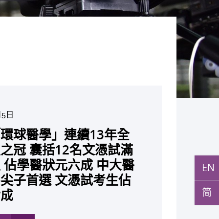
月5日
月10日
月10日
月10日
月7日
月29日
環球醫學」連續13年全
與多名全球專家共同牽頭跨
月27日
月22日
月17日
月5日
月2日
月19日
月14日
發「AI-OCT」系統助測
黃秀娟教授獲頒中國工程界
新設「香港中文大學鳳凰獎
新一站式PGT-Plus方案
之冠 囊括12名文憑試滿
研究 逾半晚期ALK陽性
立嶄新 ITECH醫療科技
現青光眼治療新靶點 小
成功拆解肝癌免疫治療耐藥
教授陳重娥獲頒「清野裕傑
聚逾200位區域專家 探討
張源津醫生成首位亞洲研究
取得「從實驗室到臨床應
斑水腫 假陽性轉介個案
榮譽「光華工程科技獎」
嘉許公開試狀元 鼓勵學
辨識傳統檢測中複雜基因異
 佔學醫狀元六成 中大醫
人七年無惡化 因特定基
台 推動健康經濟分析及
證實可恢復七成視力 有
 揭一種免疫細胞具「除
獎」 成為本港首名學者
醫療保險如何推動全民健康
獲國際泌尿科權威獎項
究突破 初步證實GLP-1
EN
成 縮短患者輪候診症時
今屆醫藥衞生領域唯一香港
走出課堂放眼世界 裝備
點」 降低人工受孕流產
尖子首選 文憑試考生佔
常而引起的肺癌有望變成
醫療
創嶄新神經保護療法
食」新功能助癌細胞耐藥性
亞洲糖尿病教研最高榮譽
K. Lattimer 講座獎
可改善嚴重中風康復情況
紀妙手仁醫
常妊娠風險
简
七成
病」 患者可與病共存
多
多
多
多
多
多
多