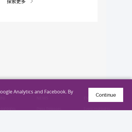
探索更多
Google Analytics and Facebook. By
Continue
NI
NEWS
EVENTS
Highlights
Press Releases
Event Highlights
tter
Media Enquiry &
Upcoming Events
Experts List
guished Medical
i Award