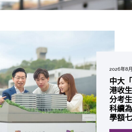
2026年8
2026年6
2026年7
2026年7
2026年7
2026年6
中大「
中大
2026年7
2026年6
2026年6
2026年6
2026年6
2026年5
2026年5
中大研
中大
中大
中大全
港收生
國肺癌
中大成
中大發
中大
中大
中大匯
中大
中大
糖尿黃
最高
學金」
精準
分考生
肺癌病
評估平
鼠實驗
性機制
出領袖
私人
員 榮
用」研
銳減六
成為
醫狀元
常「盲
科續為
因異
價值
助開
廢餵
榮膺
覆蓋
John 
藥物
間
學者
21世
及異
學額
「慢性
探索更
探索更
探索更
探索更
探索更
探索更
探索更