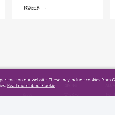
探索更多
xperience on our website. These may include cookies from 
ies.
Read more about Cookie
H
GLOBAL
GIVING
ALUM
h
Scope
Why Give
Event 
cellence
Partnerships
Area to Give
Newsle
hers
Give Now
Distin
Alumn
eas