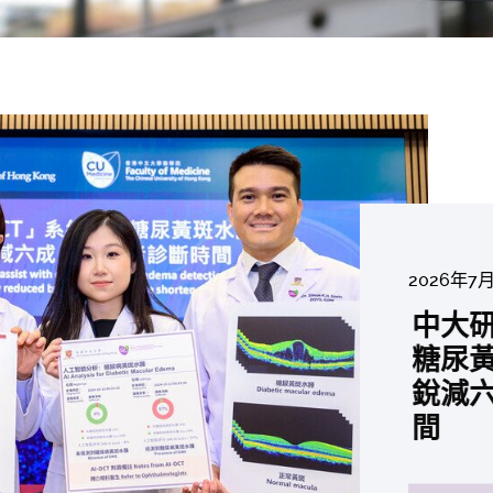
2026年8
2026年6
2026年7
2026年7
2026年7
2026年6
中大「
中大
2026年7
2026年6
2026年6
2026年6
2026年6
2026年5
2026年5
中大研
中大
中大
中大全
港收生
國肺癌
中大成
中大發
中大
中大
中大匯
中大
中大
糖尿黃
最高
學金」
精準
分考生
肺癌病
評估平
鼠實驗
性機制
出領袖
私人
員 榮
用」研
銳減六
成為
醫狀元
常「盲
科續為
因異
價值
助開
廢餵
榮膺
覆蓋
John 
藥物
間
學者
21世
及異
學額
「慢性
探索更
探索更
探索更
探索更
探索更
探索更
探索更