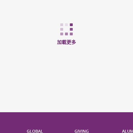
加載更多
H
GLOBAL
GIVING
ALUM