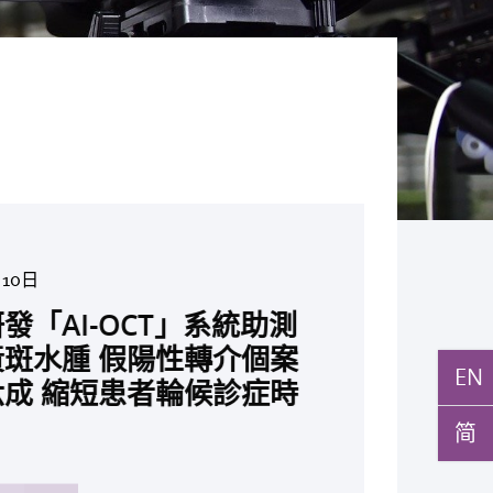
月5日
月10日
月10日
月10日
月7日
月29日
環球醫學」連續13年全
與多名全球專家共同牽頭跨
月27日
月22日
月17日
月5日
月2日
月19日
月14日
發「AI-OCT」系統助測
黃秀娟教授獲頒中國工程界
新設「香港中文大學鳳凰獎
新一站式PGT-Plus方案
之冠 囊括12名文憑試滿
研究 逾半晚期ALK陽性
立嶄新 ITECH醫療科技
現青光眼治療新靶點 小
成功拆解肝癌免疫治療耐藥
教授陳重娥獲頒「清野裕傑
聚逾200位區域專家 探討
張源津醫生成首位亞洲研究
取得「從實驗室到臨床應
斑水腫 假陽性轉介個案
榮譽「光華工程科技獎」
嘉許公開試狀元 鼓勵學
辨識傳統檢測中複雜基因異
 佔學醫狀元六成 中大醫
人七年無惡化 因特定基
台 推動健康經濟分析及
證實可恢復七成視力 有
 揭一種免疫細胞具「除
獎」 成為本港首名學者
醫療保險如何推動全民健康
獲國際泌尿科權威獎項
究突破 初步證實GLP-1
EN
成 縮短患者輪候診症時
今屆醫藥衞生領域唯一香港
走出課堂放眼世界 裝備
點」 降低人工受孕流產
尖子首選 文憑試考生佔
常而引起的肺癌有望變成
醫療
創嶄新神經保護療法
食」新功能助癌細胞耐藥性
亞洲糖尿病教研最高榮譽
K. Lattimer 講座獎
可改善嚴重中風康復情況
紀妙手仁醫
常妊娠風險
简
七成
病」 患者可與病共存
多
多
多
多
多
多
多