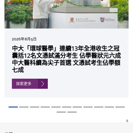
2026年8月5日
2026年7月10日
2026年7月10日
2026年7月7日
2026年6月29日
2026年6月22日
2026年6月17日
2026年6月10日
2026年6月5日
2026年6月2日
2026年5月19日
2026年5月14日
中大「環球醫學」連續13年全港收生之冠
中大研發「AI-OCT」系統助測糖尿黃斑水
中大黃秀娟教授獲頒中國工程界最高榮譽
中大新設「香港中文大學鳳凰獎學金」嘉
中大全新一站式PGT-Plus方案 精準辨識
中大發現青光眼治療新靶點 小鼠實驗證實
中大成功拆解肝癌免疫治療耐藥性機制 揭
中大與多名全球專家共同牽頭跨國肺癌研
中大教授陳重娥獲頒「清野裕傑出領袖
中大匯聚逾200位區域專家 探討私人醫療
中大張源津醫生成首位亞洲研究員 榮獲國
中大取得「從實驗室到臨床應用」研究突
囊括12名文憑試滿分考生 佔學醫狀元六成
腫 假陽性轉介個案銳減六成 縮短患者輪
「光華工程科技獎」 成為今屆醫藥衞生領
許公開試狀元 鼓勵學醫狀元走出課堂放眼
傳統檢測中複雜基因異常「盲點」 降低人
可恢復七成視力 有助開創嶄新神經保護療
一種免疫細胞具「除廢餵食」新功能助癌
究 逾半晚期ALK陽性肺癌病人七年無惡化
獎」 成為本港首名學者榮膺亞洲糖尿病教
保險如何推動全民健康覆蓋
際泌尿科權威獎項John K. Lattimer 講座
破 初步證實GLP-1藥物可改善嚴重中風康
中大醫科續為尖子首選 文憑試考生佔學額
候診症時間
域唯一香港學者
世界 裝備21世紀妙手仁醫
工受孕流產及異常妊娠風險
法
細胞耐藥性
因特定基因異常而引起的肺癌有望變成
研最高榮譽
獎
復情況
七成
「慢性病」 患者可與病共存
探索更多
探索更多
探索更多
探索更多
探索更多
探索更多
探索更多
探索更多
探索更多
探索更多
探索更多
探索更多