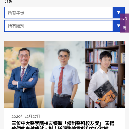
分類
年
分
EN
類
類
简
別
分
類
2020年12月27日
三位中大醫學院校友獲頒「傑出醫科校友獎」 表揚
他們的卓越成就、對人道服務的貢獻和文化建樹