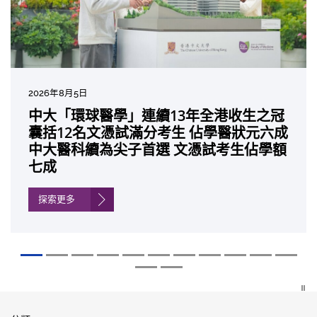
2026年8月5日
2026年7月10日
2026年7月10日
2026年7月7日
2026年6月29日
2026年6月22日
2026年6月17日
2026年6月10日
2026年6月5日
2026年6月2日
2026年5月19日
2026年5月14日
中大「環球醫學」連續13年全港收生之冠
中大研發「AI-OCT」系統助測糖尿黃斑水
中大黃秀娟教授獲頒中國工程界最高榮譽
中大新設「香港中文大學鳳凰獎學金」嘉
中大全新一站式PGT-Plus方案 精準辨識
中大發現青光眼治療新靶點 小鼠實驗證實
中大成功拆解肝癌免疫治療耐藥性機制 揭
中大與多名全球專家共同牽頭跨國肺癌研
中大教授陳重娥獲頒「清野裕傑出領袖
中大匯聚逾200位區域專家 探討私人醫療
中大張源津醫生成首位亞洲研究員 榮獲國
中大取得「從實驗室到臨床應用」研究突
囊括12名文憑試滿分考生 佔學醫狀元六成
腫 假陽性轉介個案銳減六成 縮短患者輪
「光華工程科技獎」 成為今屆醫藥衞生領
許公開試狀元 鼓勵學醫狀元走出課堂放眼
傳統檢測中複雜基因異常「盲點」 降低人
可恢復七成視力 有助開創嶄新神經保護療
一種免疫細胞具「除廢餵食」新功能助癌
究 逾半晚期ALK陽性肺癌病人七年無惡化
獎」 成為本港首名學者榮膺亞洲糖尿病教
保險如何推動全民健康覆蓋
際泌尿科權威獎項John K. Lattimer 講座
破 初步證實GLP-1藥物可改善嚴重中風康
中大醫科續為尖子首選 文憑試考生佔學額
候診症時間
域唯一香港學者
世界 裝備21世紀妙手仁醫
工受孕流產及異常妊娠風險
法
細胞耐藥性
因特定基因異常而引起的肺癌有望變成
研最高榮譽
獎
復情況
七成
「慢性病」 患者可與病共存
探索更多
探索更多
探索更多
探索更多
探索更多
探索更多
探索更多
探索更多
探索更多
探索更多
探索更多
探索更多