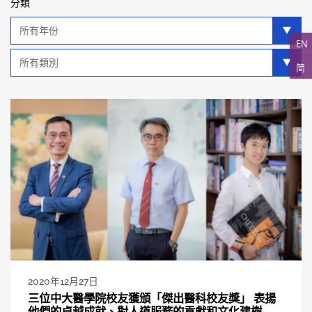
分類
年
分
EN
類
類
简
別
分
類
2020年12月27日
三位中大醫學院校友獲頒「傑出醫科校友獎」 表揚
他們的卓越成就、對人道服務的貢獻和文化建樹