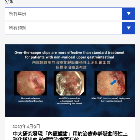
分類
年
分
類
類
別
分
類
2023年4月9日
中大研究發現「內窺鏡鉗」用於治療非靜脈曲張性上
消化道出血 較標準治療更有效