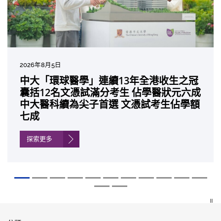
2026年8月5日
2026年7月10日
2026年7月10日
2026年7月7日
2026年6月29日
2026年6月22日
2026年6月17日
2026年6月10日
2026年6月5日
2026年6月2日
2026年5月19日
2026年5月14日
中大「環球醫學」連續13年全港收生之冠
中大研發「AI-OCT」系統助測糖尿黃斑水
中大黃秀娟教授獲頒中國工程界最高榮譽
中大新設「香港中文大學鳳凰獎學金」嘉
中大全新一站式PGT-Plus方案 精準辨識
中大發現青光眼治療新靶點 小鼠實驗證實
中大成功拆解肝癌免疫治療耐藥性機制 揭
中大與多名全球專家共同牽頭跨國肺癌研
中大教授陳重娥獲頒「清野裕傑出領袖
中大匯聚逾200位區域專家 探討私人醫療
中大張源津醫生成首位亞洲研究員 榮獲國
中大取得「從實驗室到臨床應用」研究突
囊括12名文憑試滿分考生 佔學醫狀元六成
腫 假陽性轉介個案銳減六成 縮短患者輪
「光華工程科技獎」 成為今屆醫藥衞生領
許公開試狀元 鼓勵學醫狀元走出課堂放眼
傳統檢測中複雜基因異常「盲點」 降低人
可恢復七成視力 有助開創嶄新神經保護療
一種免疫細胞具「除廢餵食」新功能助癌
究 逾半晚期ALK陽性肺癌病人七年無惡化
獎」 成為本港首名學者榮膺亞洲糖尿病教
保險如何推動全民健康覆蓋
際泌尿科權威獎項John K. Lattimer 講座
破 初步證實GLP-1藥物可改善嚴重中風康
中大醫科續為尖子首選 文憑試考生佔學額
候診症時間
域唯一香港學者
世界 裝備21世紀妙手仁醫
工受孕流產及異常妊娠風險
法
細胞耐藥性
因特定基因異常而引起的肺癌有望變成
研最高榮譽
獎
復情況
七成
「慢性病」 患者可與病共存
探索更多
探索更多
探索更多
探索更多
探索更多
探索更多
探索更多
探索更多
探索更多
探索更多
探索更多
探索更多