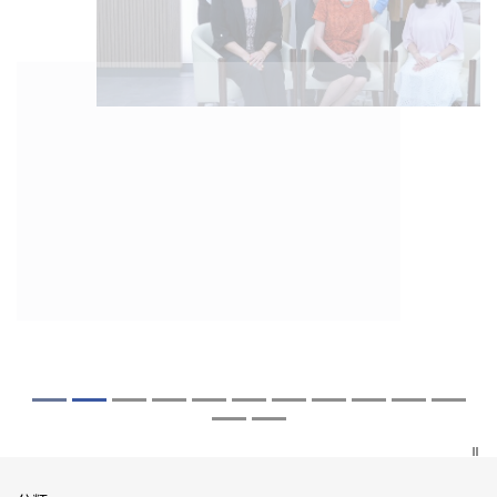
2026年8月5日
2026年7月27日
2026年7月10日
2026年7月10日
2026年7月7日
2026年6月29日
2026年6月22日
2026年6月17日
2026年6月10日
2026年6月5日
2026年6月2日
2026年5月19日
2026年5月14日
中大「環球醫學」連續13年全港收生之冠
中大研發「AI-OCT」系統助測糖尿黃斑水
中大黃秀娟教授獲頒中國工程界最高榮譽
中大新設「香港中文大學鳳凰獎學金」嘉
中大全新一站式PGT-Plus方案 精準辨識
中大發現青光眼治療新靶點 小鼠實驗證實
中大成功拆解肝癌免疫治療耐藥性機制 揭
中大與多名全球專家共同牽頭跨國肺癌研
中大教授陳重娥獲頒「清野裕傑出領袖
中大匯聚逾200位區域專家 探討私人醫療
中大張源津醫生成首位亞洲研究員 榮獲國
中大取得「從實驗室到臨床應用」研究突
中大成立嶄新 ITECH醫療科技評估平台 推
囊括12名文憑試滿分考生 佔學醫狀元六成
腫 假陽性轉介個案銳減六成 縮短患者輪
「光華工程科技獎」 成為今屆醫藥衞生領
許公開試狀元 鼓勵學醫狀元走出課堂放眼
傳統檢測中複雜基因異常「盲點」 降低人
可恢復七成視力 有助開創嶄新神經保護療
一種免疫細胞具「除廢餵食」新功能助癌
究 逾半晚期ALK陽性肺癌病人七年無惡化
獎」 成為本港首名學者榮膺亞洲糖尿病教
保險如何推動全民健康覆蓋
際泌尿科權威獎項John K. Lattimer 講座
破 初步證實GLP-1藥物可改善嚴重中風康
動健康經濟分析及價值醫療
中大醫科續為尖子首選 文憑試考生佔學額
候診症時間
域唯一香港學者
世界 裝備21世紀妙手仁醫
工受孕流產及異常妊娠風險
法
細胞耐藥性
因特定基因異常而引起的肺癌有望變成
研最高榮譽
獎
復情況
七成
「慢性病」 患者可與病共存
探索更多
探索更多
探索更多
探索更多
探索更多
探索更多
探索更多
探索更多
探索更多
探索更多
探索更多
探索更多
探索更多