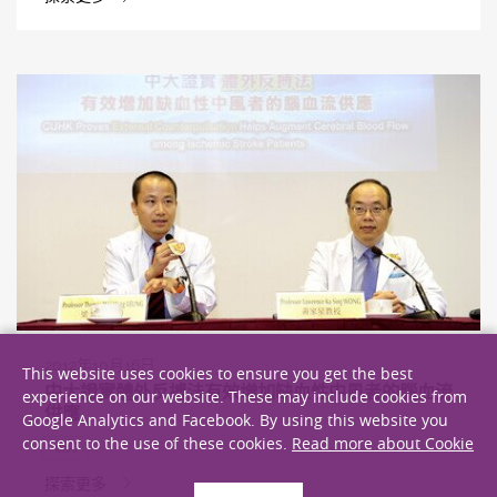
2012年10月16日
This website uses cookies to ensure you get the best
中大證實體外反搏法有效增加缺血性中風者的腦血流
experience on our website. These may include cookies from
供應
Google Analytics and Facebook. By using this website you
consent to the use of these cookies.
Read more about Cookie
研究
探索更多