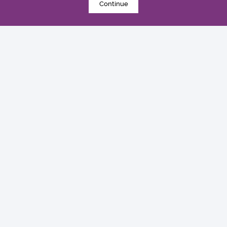
Continue
2011年3月24日
中大三名學者獲頒本年度裘槎基金會優秀科研者獎
獎項及榮譽
探索更多