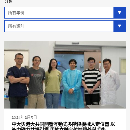
分類
年
分
類
類
別
分
類
2024年2月5日
中大與港大共同開發互動式多階段機械人定位器 以
術中磁力共振引導 用於立體定位神經外科手術