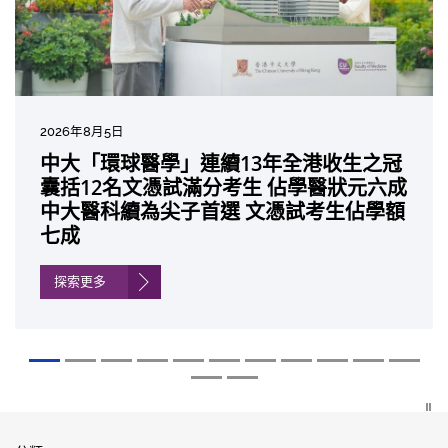
2026年8月5日
2026年7月10日
2026年7月10日
2026年7月7日
2026年6月29日
2026年6月22日
2026年6月17日
2026年6月10日
2026年6月5日
2026年6月2日
2026年5月19日
2026年5月14日
中大「環球醫學」連續13年全港收生之冠
中大研發「AI-OCT」系統助測糖尿黃斑水
中大黃秀娟教授獲頒中國工程界最高榮譽
中大新設「香港中文大學鳳凰獎學金」嘉
中大全新一站式PGT-Plus方案 精準辨識
中大發現青光眼治療新靶點 小鼠實驗證實
中大成功拆解肝癌免疫治療耐藥性機制 揭
中大與多名全球專家共同牽頭跨國肺癌研
中大教授陳重娥獲頒「清野裕傑出領袖
中大匯聚逾200位區域專家 探討私人醫療
中大張源津醫生成首位亞洲研究員 榮獲國
中大取得「從實驗室到臨床應用」研究突
囊括12名文憑試滿分考生 佔學醫狀元六成
腫 假陽性轉介個案銳減六成 縮短患者輪
「光華工程科技獎」 成為今屆醫藥衞生領
許公開試狀元 鼓勵學醫狀元走出課堂放眼
傳統檢測中複雜基因異常「盲點」 降低人
可恢復七成視力 有助開創嶄新神經保護療
一種免疫細胞具「除廢餵食」新功能助癌
究 逾半晚期ALK陽性肺癌病人七年無惡化
獎」 成為本港首名學者榮膺亞洲糖尿病教
保險如何推動全民健康覆蓋
際泌尿科權威獎項John K. Lattimer 講座
破 初步證實GLP-1藥物可改善嚴重中風康
中大醫科續為尖子首選 文憑試考生佔學額
候診症時間
域唯一香港學者
世界 裝備21世紀妙手仁醫
工受孕流產及異常妊娠風險
法
細胞耐藥性
因特定基因異常而引起的肺癌有望變成
研最高榮譽
獎
復情況
七成
「慢性病」 患者可與病共存
探索更多
探索更多
探索更多
探索更多
探索更多
探索更多
探索更多
探索更多
探索更多
探索更多
探索更多
探索更多