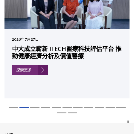
2026年8月5日
2026年7月27日
2026年7月10日
2026年7月10日
2026年7月7日
2026年6月29日
2026年6月22日
2026年6月17日
2026年6月10日
2026年6月5日
2026年6月2日
2026年5月19日
2026年5月14日
中大「環球醫學」連續13年全港收生之冠
中大成立嶄新 ITECH醫療科技評估平台 推
中大研發「AI-OCT」系統助測糖尿黃斑水
中大黃秀娟教授獲頒中國工程界最高榮譽
中大新設「香港中文大學鳳凰獎學金」嘉
中大全新一站式PGT-Plus方案 精準辨識
中大發現青光眼治療新靶點 小鼠實驗證實
中大成功拆解肝癌免疫治療耐藥性機制 揭
中大與多名全球專家共同牽頭跨國肺癌研
中大教授陳重娥獲頒「清野裕傑出領袖
中大匯聚逾200位區域專家 探討私人醫療
中大張源津醫生成首位亞洲研究員 榮獲國
中大取得「從實驗室到臨床應用」研究突
囊括12名文憑試滿分考生 佔學醫狀元六成
動健康經濟分析及價值醫療
腫 假陽性轉介個案銳減六成 縮短患者輪
「光華工程科技獎」 成為今屆醫藥衞生領
許公開試狀元 鼓勵學醫狀元走出課堂放眼
傳統檢測中複雜基因異常「盲點」 降低人
可恢復七成視力 有助開創嶄新神經保護療
一種免疫細胞具「除廢餵食」新功能助癌
究 逾半晚期ALK陽性肺癌病人七年無惡化
獎」 成為本港首名學者榮膺亞洲糖尿病教
保險如何推動全民健康覆蓋
際泌尿科權威獎項John K. Lattimer 講座
破 初步證實GLP-1藥物可改善嚴重中風康
中大醫科續為尖子首選 文憑試考生佔學額
候診症時間
域唯一香港學者
世界 裝備21世紀妙手仁醫
工受孕流產及異常妊娠風險
法
細胞耐藥性
因特定基因異常而引起的肺癌有望變成
研最高榮譽
獎
復情況
七成
「慢性病」 患者可與病共存
探索更多
探索更多
探索更多
探索更多
探索更多
探索更多
探索更多
探索更多
探索更多
探索更多
探索更多
探索更多
探索更多