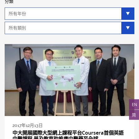
分類
年
分
類
類
別
分
類
EN
简
2017年12月13日
中大開展國際大型網上課程平台Coursera首個英語
中醫課程 普及教育助推廣中醫藥至全球