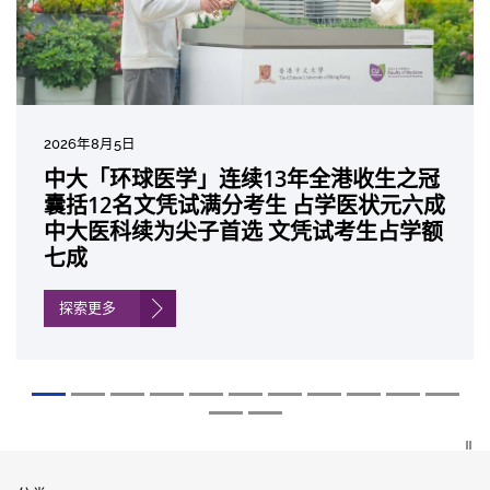
2026年8月5日
2026年7月27日
2026年7月10日
2026年7月10日
2026年7月7日
2026年6月29日
2026年6月22日
2026年6月17日
2026年6月10日
2026年6月5日
2026年6月2日
2026年5月19日
2026年5月14日
中大「环球医学」连续13年全港收生之冠
中大成立崭新 ITECH医疗科技评估平台 推
中大研发「AI-OCT」系统助测糖尿黄斑水
中大黄秀娟教授获颁中国工程界最高荣誉
中大新设「香港中文大学凤凰奖学金」嘉
中大全新一站式PGT-Plus方案 精准辨识
中大发现青光眼治疗新靶点 小鼠实验证实
中大成功拆解肝癌免疫治疗耐药性机制 揭
中大与多名全球专家共同牵头跨国肺癌研
中大教授陈重娥获颁「清野裕杰出领袖
中大汇聚逾200位区域专家 探讨私人医疗
中大张源津医生成首位亚洲研究员 荣获国
中大取得「从实验室到临床应用」研究突
囊括12名文凭试满分考生 占学医状元六成
动健康经济分析及价值医疗
肿 假阳性转介个案锐减六成 缩短患者轮
「光华工程科技奖」 成为今届医药衞生领
许公开试状元 鼓励学医状元走出课堂放眼
传统检测中复杂基因异常「盲点」 降低人
可恢复七成视力 有助开创崭新神经保护疗
一种免疫细胞具「除废喂食」新功能助癌
究 逾半晚期ALK阳性肺癌病人七年无恶化
奖」 成为本港首名学者荣膺亚洲糖尿病教
保险如何推动全民健康覆盖
际泌尿科权威奖项John K. Lattimer 讲座
破 初步证实GLP-1药物可改善严重中风康
中大医科续为尖子首选 文凭试考生占学额
候诊症时间
域唯一香港学者
世界 装备21世纪妙手仁医
工受孕流产及异常妊娠风险
法
细胞耐药性
因特定基因异常而引起的肺癌有望变成
研最高荣誉
奖
复情况
七成
「慢性病」 患者可与病共存
探索更多
探索更多
探索更多
探索更多
探索更多
探索更多
探索更多
探索更多
探索更多
探索更多
探索更多
探索更多
探索更多