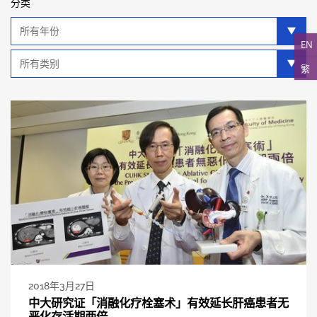
分类
年
分
EN
类
类
繁
别
分
类
2018年3月27日
中大研究证「消融化疗栓塞术」有效延长肝癌患者无
恶化存活期两倍