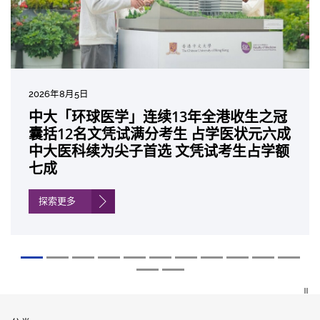
2026年7月27日
2026年8月5日
2026年7月10日
2026年7月10日
2026年7月7日
2026年6月29日
2026年6月22日
2026年6月17日
2026年6月10日
2026年6月5日
2026年6月2日
2026年5月19日
2026年5月14日
中大「环球医学」连续13年全港收生之冠
中大研发「AI-OCT」系统助测糖尿黄斑水
中大黄秀娟教授获颁中国工程界最高荣誉
中大新设「香港中文大学凤凰奖学金」嘉
中大全新一站式PGT-Plus方案 精准辨识
中大发现青光眼治疗新靶点 小鼠实验证实
中大成功拆解肝癌免疫治疗耐药性机制 揭
中大与多名全球专家共同牵头跨国肺癌研
中大教授陈重娥获颁「清野裕杰出领袖
中大汇聚逾200位区域专家 探讨私人医疗
中大张源津医生成首位亚洲研究员 荣获国
中大取得「从实验室到临床应用」研究突
囊括12名文凭试满分考生 占学医状元六成
肿 假阳性转介个案锐减六成 缩短患者轮
「光华工程科技奖」 成为今届医药衞生领
许公开试状元 鼓励学医状元走出课堂放眼
传统检测中复杂基因异常「盲点」 降低人
可恢复七成视力 有助开创崭新神经保护疗
一种免疫细胞具「除废喂食」新功能助癌
究 逾半晚期ALK阳性肺癌病人七年无恶化
奖」 成为本港首名学者荣膺亚洲糖尿病教
保险如何推动全民健康覆盖
际泌尿科权威奖项John K. Lattimer 讲座
破 初步证实GLP-1药物可改善严重中风康
中大医科续为尖子首选 文凭试考生占学额
候诊症时间
域唯一香港学者
世界 装备21世纪妙手仁医
工受孕流产及异常妊娠风险
法
细胞耐药性
因特定基因异常而引起的肺癌有望变成
研最高荣誉
奖
复情况
七成
「慢性病」 患者可与病共存
探索更多
探索更多
探索更多
探索更多
探索更多
探索更多
探索更多
探索更多
探索更多
探索更多
探索更多
探索更多