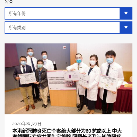
分类
年
分
类
类
别
分
类
2020年8月27日
本港新冠肺炎死亡个案绝大部分为60岁或以上 中大
率领国际专家共同制定策略 照顾长者及认知障碍症