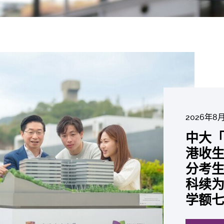
2026年8
2026年6
2026年7
2026年7
2026年7
2026年6
中大「
中大
2026年6
2026年6
2026年6
2026年6
2026年5
2026年5
中大研
中大
中大
中大全
港收生
国肺癌
中大发
中大
中大
中大汇
中大
中大
糖尿黄
最高
学金」
精准
分考生
肺癌病
鼠实验
性机制
出领袖
私人
员 荣
用」研
锐减六
成为
医状元
常「盲
科续为
因异
助开
废喂
荣膺
覆盖
John 
药物
间
学者
21世
及异
学额
「慢性
探索更
探索更
探索更
探索更
探索更
探索更