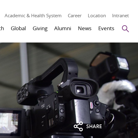
Academic & Health System
Career
Location
Intranet
Se
ch
Global
Giving
Alumni
News
Events
SHARE