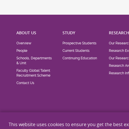
ABOUT US
STUDY
RESEARC
Overview
Prospective Students
Our Researc
People
Current Students
Research Ex
Schools, Departments
Continuing Education
Our Researc
& Unit
Research Ar
Faculty Global Talent
Research Inf
Recruitment Scheme
Contact Us
This website uses cookies to ensure you get the best e