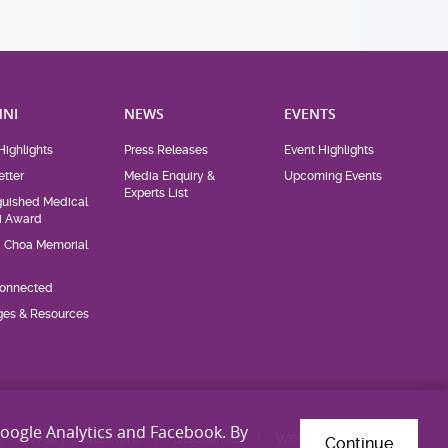
NI
NEWS
EVENTS
Highlights
Press Releases
Event Highlights
tter
Media Enquiry &
Upcoming Events
Experts List
guished Medical
i Award
d Choa Memorial
Connected
eges & Resources
Google Analytics and Facebook. By
Privacy Statement
Disclaimer
Web Accessibility
Continue