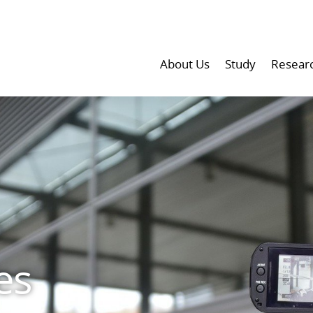
About Us
Study
Resear
es