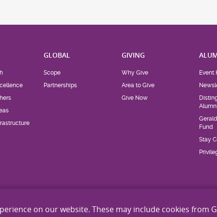
H
GLOBAL
GIVING
ALUM
h
Scope
Why Give
Event 
cellence
Partnerships
Area to Give
Newsle
hers
Give Now
Distin
Alumn
eas
Geral
rastructure
Fund
Stay 
Privil
xperience on our website. These may include cookies from 
Site Map