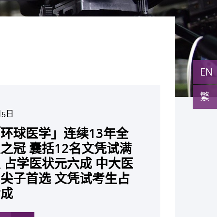
EN
繁
月5日
月10日
月10日
月10日
月7日
月29日
环球医学」连续13年全
与多名全球专家共同牵头跨
月22日
月17日
月5日
月2日
月19日
月14日
发「AI-OCT」系统助测
黄秀娟教授获颁中国工程界
新设「香港中文大学凤凰奖
新一站式PGT-Plus方案
之冠 囊括12名文凭试满
研究 逾半晚期ALK阳性
现青光眼治疗新靶点 小
成功拆解肝癌免疫治疗耐药
教授陈重娥获颁「清野裕杰
聚逾200位区域专家 探讨
张源津医生成首位亚洲研究
取得「从实验室到临床应
斑水肿 假阳性转介个案
荣誉「光华工程科技奖」
嘉许公开试状元 鼓励学
辨识传统检测中复杂基因异
 占学医状元六成 中大医
人七年无恶化 因特定基
证实可恢复七成视力 有
 揭一种免疫细胞具「除
奖」 成为本港首名学者
医疗保险如何推动全民健康
获国际泌尿科权威奖项
究突破 初步证实GLP-1
成 缩短患者轮候诊症时
今届医药衞生领域唯一香港
走出课堂放眼世界 装备
点」 降低人工受孕流产
尖子首选 文凭试考生占
常而引起的肺癌有望变成
创崭新神经保护疗法
食」新功能助癌细胞耐药性
亚洲糖尿病教研最高荣誉
K. Lattimer 讲座奖
可改善严重中风康复情况
纪妙手仁医
常妊娠风险
七成
病」 患者可与病共存
多
多
多
多
多
多