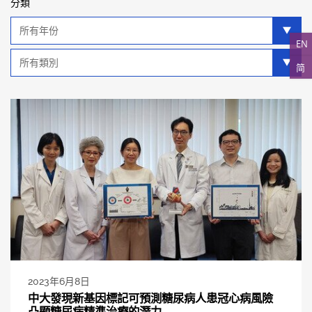
分類
年
分
EN
類
類
简
別
分
類
2023年6月8日
中大發現新基因標記可預測糖尿病人患冠心病風險
凸顯糖尿病精準治療的潛力