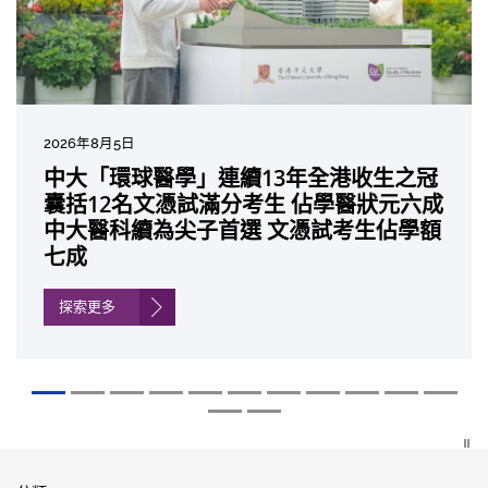
2026年8月5日
2026年7月10日
2026年7月10日
2026年7月7日
2026年6月29日
2026年6月22日
2026年6月17日
2026年6月10日
2026年6月5日
2026年6月2日
2026年5月19日
2026年5月14日
中大「環球醫學」連續13年全港收生之冠
中大研發「AI-OCT」系統助測糖尿黃斑水
中大黃秀娟教授獲頒中國工程界最高榮譽
中大新設「香港中文大學鳳凰獎學金」嘉
中大全新一站式PGT-Plus方案 精準辨識
中大發現青光眼治療新靶點 小鼠實驗證實
中大成功拆解肝癌免疫治療耐藥性機制 揭
中大與多名全球專家共同牽頭跨國肺癌研
中大教授陳重娥獲頒「清野裕傑出領袖
中大匯聚逾200位區域專家 探討私人醫療
中大張源津醫生成首位亞洲研究員 榮獲國
中大取得「從實驗室到臨床應用」研究突
囊括12名文憑試滿分考生 佔學醫狀元六成
腫 假陽性轉介個案銳減六成 縮短患者輪
「光華工程科技獎」 成為今屆醫藥衞生領
許公開試狀元 鼓勵學醫狀元走出課堂放眼
傳統檢測中複雜基因異常「盲點」 降低人
可恢復七成視力 有助開創嶄新神經保護療
一種免疫細胞具「除廢餵食」新功能助癌
究 逾半晚期ALK陽性肺癌病人七年無惡化
獎」 成為本港首名學者榮膺亞洲糖尿病教
保險如何推動全民健康覆蓋
際泌尿科權威獎項John K. Lattimer 講座
破 初步證實GLP-1藥物可改善嚴重中風康
中大醫科續為尖子首選 文憑試考生佔學額
候診症時間
域唯一香港學者
世界 裝備21世紀妙手仁醫
工受孕流產及異常妊娠風險
法
細胞耐藥性
因特定基因異常而引起的肺癌有望變成
研最高榮譽
獎
復情況
七成
「慢性病」 患者可與病共存
探索更多
探索更多
探索更多
探索更多
探索更多
探索更多
探索更多
探索更多
探索更多
探索更多
探索更多
探索更多