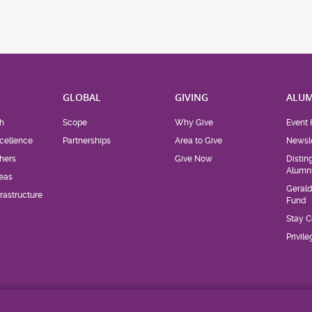
H
GLOBAL
GIVING
ALUM
h
Scope
Why Give
Event 
cellence
Partnerships
Area to Give
Newsle
hers
Give Now
Distin
Alumn
eas
Geral
rastructure
Fund
Stay 
Privil