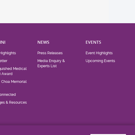
NI
NEWS
EVENTS
Highlights
Press Releases
Event Highlights
tter
Media Enquiry &
Upcoming Events
Experts List
guished Medical
i Award
d Choa Memorial
Connected
eges & Resources