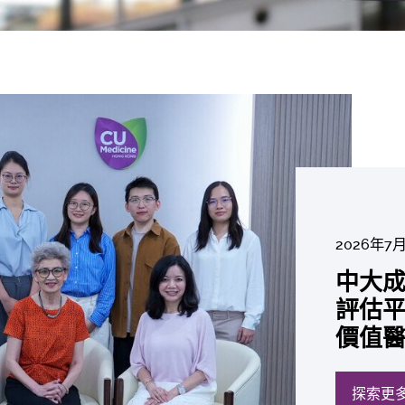
2026年8
2026年6
2026年7
2026年7
2026年7
2026年6
中大「
中大
2026年7
2026年6
2026年6
2026年6
2026年6
2026年5
2026年5
中大研
中大
中大
中大全
港收生
國肺癌
中大成
中大發
中大
中大
中大匯
中大
中大
糖尿黃
最高
學金」
精準
分考生
肺癌病
評估平
鼠實驗
性機制
出領袖
私人
員 榮
用」研
銳減六
成為
醫狀元
常「盲
科續為
因異
價值
助開
廢餵
榮膺
覆蓋
John 
藥物
間
學者
21世
及異
學額
「慢性
探索更
探索更
探索更
探索更
探索更
探索更
探索更