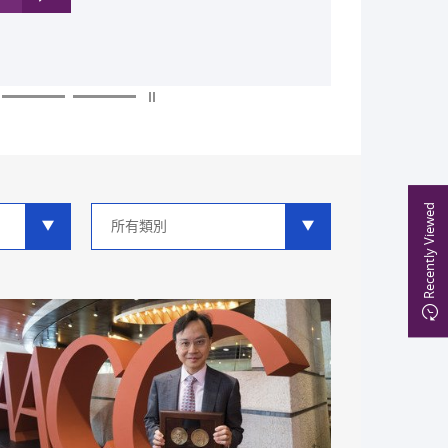
多
多
多
多
多
多
Recently Viewed
類
別
分
類