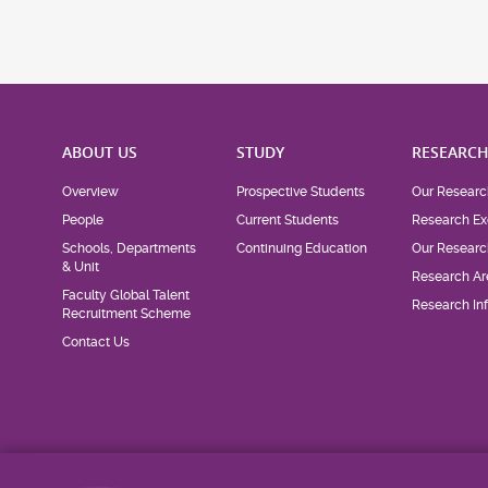
ABOUT US
STUDY
RESEARC
Overview
Prospective Students
Our Researc
People
Current Students
Research Ex
Schools, Departments
Continuing Education
Our Researc
& Unit
Research Ar
Faculty Global Talent
Research Inf
Recruitment Scheme
Contact Us