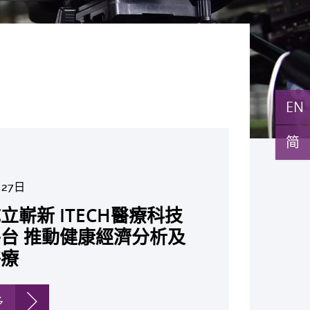
EN
简
月5日
月10日
月10日
月10日
月7日
月29日
環球醫學」連續13年全
與多名全球專家共同牽頭跨
月27日
月22日
月17日
月5日
月2日
月19日
月14日
發「AI-OCT」系統助測
黃秀娟教授獲頒中國工程界
新設「香港中文大學鳳凰獎
新一站式PGT-Plus方案
之冠 囊括12名文憑試滿
研究 逾半晚期ALK陽性
立嶄新 ITECH醫療科技
現青光眼治療新靶點 小
成功拆解肝癌免疫治療耐藥
教授陳重娥獲頒「清野裕傑
聚逾200位區域專家 探討
張源津醫生成首位亞洲研究
取得「從實驗室到臨床應
斑水腫 假陽性轉介個案
榮譽「光華工程科技獎」
嘉許公開試狀元 鼓勵學
辨識傳統檢測中複雜基因異
 佔學醫狀元六成 中大醫
人七年無惡化 因特定基
台 推動健康經濟分析及
證實可恢復七成視力 有
 揭一種免疫細胞具「除
獎」 成為本港首名學者
醫療保險如何推動全民健康
獲國際泌尿科權威獎項
究突破 初步證實GLP-1
成 縮短患者輪候診症時
今屆醫藥衞生領域唯一香港
走出課堂放眼世界 裝備
點」 降低人工受孕流產
尖子首選 文憑試考生佔
常而引起的肺癌有望變成
醫療
創嶄新神經保護療法
食」新功能助癌細胞耐藥性
亞洲糖尿病教研最高榮譽
K. Lattimer 講座獎
可改善嚴重中風康復情況
紀妙手仁醫
常妊娠風險
七成
病」 患者可與病共存
多
多
多
多
多
多
多