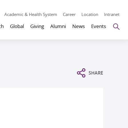
Academic & Health System
Career
Location
Intranet
Se
ch
Global
Giving
Alumni
News
Events
SHARE