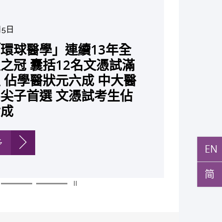
月5日
月10日
月10日
月10日
月7日
月29日
7日
環球醫學」連續13年全
與多名全球專家共同牽頭跨
月22日
月17日
月5日
月2日
月19日
月14日
發「AI-OCT」系統助測
黃秀娟教授獲頒中國工程界
新設「香港中文大學鳳凰獎
新一站式PGT-Plus方案
大成立嶄新 ITECH醫療科技
之冠 囊括12名文憑試滿
研究 逾半晚期ALK陽性
現青光眼治療新靶點 小
成功拆解肝癌免疫治療耐藥
教授陳重娥獲頒「清野裕傑
聚逾200位區域專家 探討
張源津醫生成首位亞洲研究
取得「從實驗室到臨床應
斑水腫 假陽性轉介個案
榮譽「光華工程科技獎」
嘉許公開試狀元 鼓勵學
辨識傳統檢測中複雜基因異
估平台 推動健康經濟分析及
 佔學醫狀元六成 中大醫
人七年無惡化 因特定基
證實可恢復七成視力 有
 揭一種免疫細胞具「除
獎」 成為本港首名學者
醫療保險如何推動全民健康
獲國際泌尿科權威獎項
究突破 初步證實GLP-1
成 縮短患者輪候診症時
今屆醫藥衞生領域唯一香港
走出課堂放眼世界 裝備
點」 降低人工受孕流產
值醫療
尖子首選 文憑試考生佔
常而引起的肺癌有望變成
創嶄新神經保護療法
食」新功能助癌細胞耐藥性
亞洲糖尿病教研最高榮譽
K. Lattimer 講座獎
可改善嚴重中風康復情況
紀妙手仁醫
常妊娠風險
七成
病」 患者可與病共存
多
多
多
多
多
多
多
多
多
多
多
多
EN
简