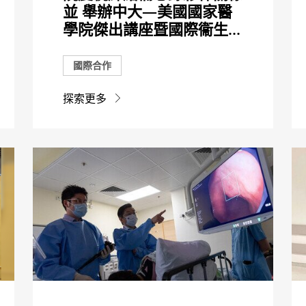
並 舉辦中大—美國國家醫
學院傑出講座暨國際衞生...
國際合作
探索更多