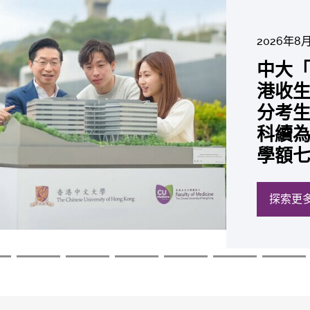
2026年8
2026年6
2026年7
2026年7
2026年7
2026年6
2026年7月2
中大「
中大
2026年6
2026年6
2026年6
2026年6
2026年5
2026年5
中大研
中大
中大
中大全
中
港收生
國肺癌
中大發
中大
中大
中大匯
中大
中大
糖尿黃
最高
學金」
精準
評
分考生
肺癌病
鼠實驗
性機制
出領袖
私人
員 榮
用」研
銳減六
成為
醫狀元
常「盲
價
科續為
因異
助開
廢餵
榮膺
覆蓋
John 
藥物
間
學者
21世
及異
學額
「慢性
探索更
探索更
探索更
探索更
探索更
探索更
探索更
探索更
探索更
探索更
探索更
探索更