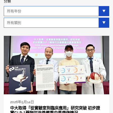
分類
年
分
類
類
別
分
類
2026年5月14日
中大取得「從實驗室到臨床應用」研究突破 初步證
實GLP-1藥物可改善嚴重中風康復情況