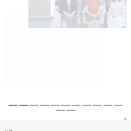
2026年7月27日
2026年8月5日
2026年7月10日
2026年7月10日
2026年7月7日
2026年6月29日
2026年6月22日
2026年6月17日
2026年6月10日
2026年6月5日
2026年6月2日
2026年5月19日
2026年5月14日
中大成立嶄新 ITECH醫療科技評估平台 推
中大「環球醫學」連續13年全港收生之冠
中大研發「AI-OCT」系統助測糖尿黃斑水
中大黃秀娟教授獲頒中國工程界最高榮譽
中大新設「香港中文大學鳳凰獎學金」嘉
中大全新一站式PGT-Plus方案 精準辨識
中大發現青光眼治療新靶點 小鼠實驗證實
中大成功拆解肝癌免疫治療耐藥性機制 揭
中大與多名全球專家共同牽頭跨國肺癌研
中大教授陳重娥獲頒「清野裕傑出領袖
中大匯聚逾200位區域專家 探討私人醫療
中大張源津醫生成首位亞洲研究員 榮獲國
中大取得「從實驗室到臨床應用」研究突
動健康經濟分析及價值醫療
囊括12名文憑試滿分考生 佔學醫狀元六成
腫 假陽性轉介個案銳減六成 縮短患者輪
「光華工程科技獎」 成為今屆醫藥衞生領
許公開試狀元 鼓勵學醫狀元走出課堂放眼
傳統檢測中複雜基因異常「盲點」 降低人
可恢復七成視力 有助開創嶄新神經保護療
一種免疫細胞具「除廢餵食」新功能助癌
究 逾半晚期ALK陽性肺癌病人七年無惡化
獎」 成為本港首名學者榮膺亞洲糖尿病教
保險如何推動全民健康覆蓋
際泌尿科權威獎項John K. Lattimer 講座
破 初步證實GLP-1藥物可改善嚴重中風康
中大醫科續為尖子首選 文憑試考生佔學額
候診症時間
域唯一香港學者
世界 裝備21世紀妙手仁醫
工受孕流產及異常妊娠風險
法
細胞耐藥性
因特定基因異常而引起的肺癌有望變成
研最高榮譽
獎
復情況
七成
「慢性病」 患者可與病共存
探索更多
探索更多
探索更多
探索更多
探索更多
探索更多
探索更多
探索更多
探索更多
探索更多
探索更多
探索更多