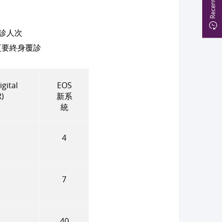
覆診人次
更要終身覆診
ital
EOS
)
新系
統
4
7
40