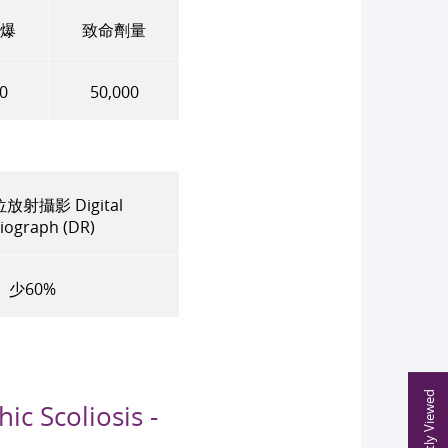
爆
致命劑量
00
50,000
射攝影 Digital
iograph (DR)
少
60%
Recently Viewed
Scoliosis -