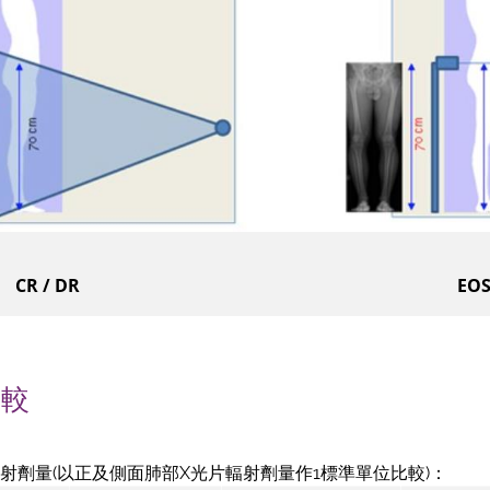
CR / DR
EO
比較
射劑量(以正及側面肺部X光片輻射劑量作1標準單位比較)：