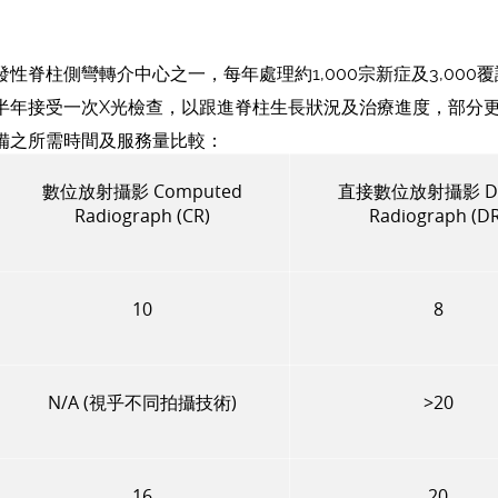
性脊柱側彎轉介中心之一，每年處理約1,000宗新症及3,000
半年接受一次X光檢查，以跟進脊柱生長狀況及治療進度，部分
備之所需時間及服務量比較：
數位放射攝影 Computed
直接數位放射攝影 Dig
Radiograph (CR)
Radiograph (DR
10
8
N/A (視乎不同拍攝技術)
>20
16
20