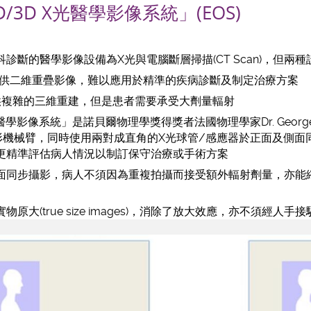
/3D X光醫學影像系統」(EOS)
診斷的醫學影像設備為X光與電腦斷層掃描(CT Scan)，但兩
提供二維重疊影像，難以應用於精準的疾病診斷及制定治療方案
能提供複雜的三維重建，但是患者需要承受大劑量輻射
光醫學影像系統」是諾貝爾物理學獎得獎者法國物理學家Dr. Georges
形機械臂，同時使用兩對成直角的X光球管/感應器於正面及側面
更精準評估病人情況以制訂保守治療或手術方案
面同步攝影，病人不須因為重複拍攝而接受額外輻射劑量，亦能
原大(true size images)，消除了放大效應，亦不須經人手接