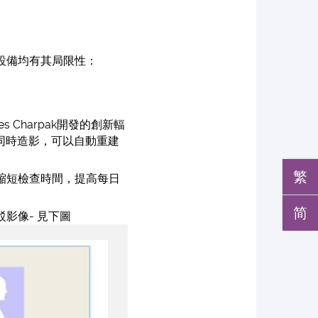
種設備均有其局限性：
 Charpak開發的創新輻
同時造影，可以自動重建
繁
縮短檢查時間，提高每日
简
駁影像- 見下圖