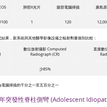
EOS
肺部X光片
腹部電腦掃描
廣島原
/100
1
120
12,0
究結果，新系統與其他醫學影像設備之輻射劑量個別比較：
數位放射攝影 Computed
直接數位放
l
Radiograph (CR)
Rad
少
85%
為電腦掃描的千分之一至五百分之一
發性脊柱側彎 (Adolescent Idiopathic 