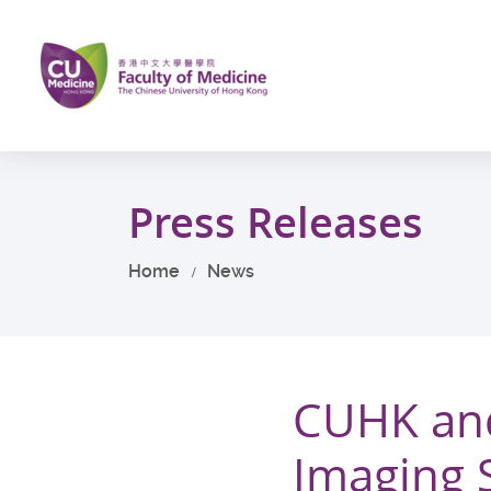
Skip
to
main
content
Start
main
Press Releases
content
Home
News
CUHK and
Imaging 