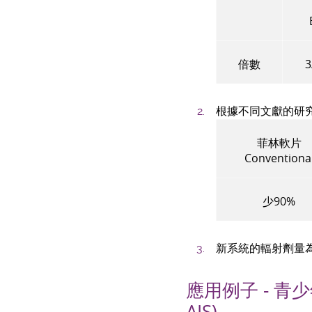
倍數
3
根據不同文獻的研
菲林軟片
Conventiona
少
90%
新系統的輻射劑量
應用例子 - 青少年突
AIS)