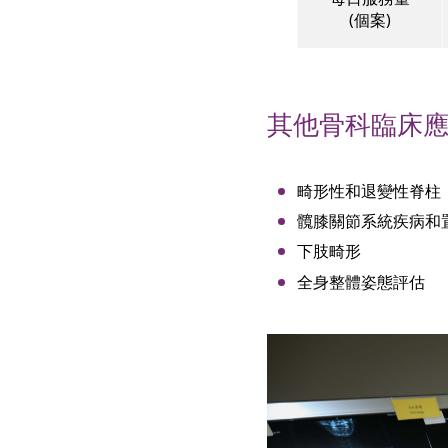
(個案)
其他骨科臨床
畸形性和退變性脊柱
髖膝關節系統疾病和
下肢畸形
全身整體姿態評估