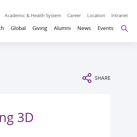
Academic & Health System
Career
Location
Intranet
Se
ch
Global
Giving
Alumni
News
Events
SHARE
ng 3D