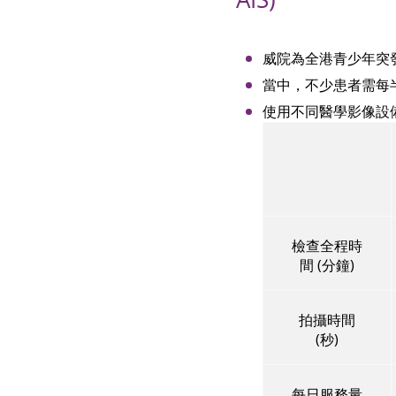
威院為全港青少年突發
當中，不少患者需每
使用不同醫學影像設
檢查全程時
間 (分鐘)
拍攝時間
(秒)
每日服務量